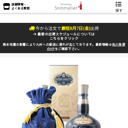
店舗情報・
よくある質問
探す
今から注文で
最短
8
月
7
日(
金
)
出荷
最新の出荷スケジュールについては
こちらをクリック
熊本地震の影響により九州への配送に遅れが生じております。最新情報は
佐川急便
のHP
をご確認下さい。