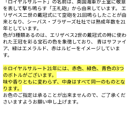
「ロイヤルサルート」の名前は、英国海軍が王室に敬意
を表して撃ち鳴らす「王礼砲」から由来しています。 エ
リザベス二世の戴冠式にて空砲を21回鳴らしたことが由
来となり、シーバス・ブラザーズ社社では熟成年数を21
年としています。
色が3種類あるのは、エリザベス2世の戴冠式の時に使わ
れた王冠を彩る宝石の色を象徴しており、 青はサファイ
ア、緑はエメラルド、赤はルビーをイメージしていま
す。
※ロイヤルサルート21年には、赤色、緑色、青色の3つ
のボトルがございます。
味や香りともに変わらず、中身はすべて同一のものとな
ります。
お色のご指定は承ることが出来ませんので、ご了承くだ
さいますようお願い申し上げます。