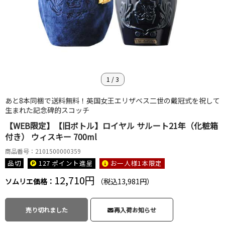
1
/
3
あと8本同梱で送料無料！英国女王エリザベス二世の戴冠式を祝して
生まれた記念碑的スコッチ
【WEB限定】【旧ボトル】ロイヤル サルート21年（化粧箱
付き） ウィスキー 700ml
商品番号：2101500000359
品切
127 ポイント
進呈
お一人様1本限定
12,710円
ソムリエ価格：
（税込13,981円）
売り切れました
再入荷お知らせ