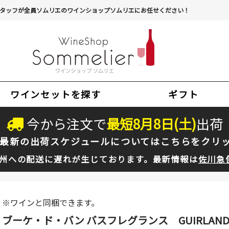
タッフが全員ソムリエのワインショップソムリエにお任せください！
ワインセットを探す
ギフト
今から注文で
最短
8
月
8
日(
土
)
出荷
最新の出荷スケジュールについては
こちらをクリ
州への配送に遅れが生じております。最新情報は
佐川急
※ワインと同梱できます。
ブーケ・ド・バン バスフレグランス GUIRLAN