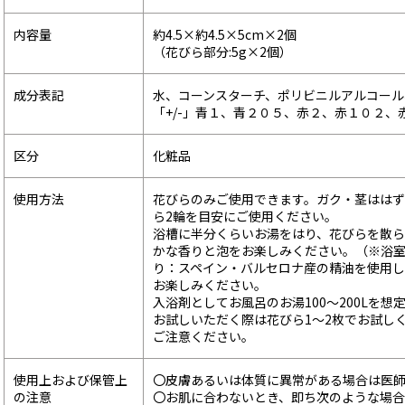
内容量
約4.5×約4.5×5cm×2個
（花びら部分:5g×2個）
成分表記
水、コーンスターチ、ポリビニルアルコール
「+/-」青１、青２０５、赤２、赤１０２、
区分
化粧品
使用方法
花びらのみご使用できます。ガク・茎はは
ら2輪を目安にご使用ください。
浴槽に半分くらいお湯をはり、花びらを散
かな香りと泡をお楽しみください。（※浴室
り：スペイン・バルセロナ産の精油を使用し
お楽しみください。
入浴剤としてお風呂のお湯100～200Lを
お試しいただく際は花びら1～2枚でお試し
ご注意ください。
使用上および保管上
〇皮膚あるいは体質に異常がある場合は医
の注意
〇お肌に合わないとき、即ち次のような場