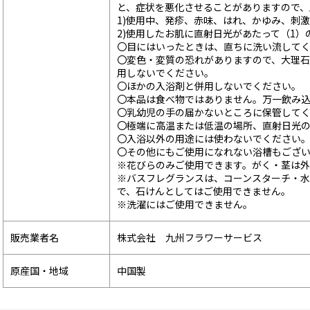
と、症状を悪化させることがありますので
1)使用中、発疹、赤味、はれ、かゆみ、刺
2)使用したお肌に直射日光があたって（1
〇目にはいったときは、直ちに洗い流して
〇変色・変質の恐れがありますので、大理
用しないでください。
〇ほかの入浴剤と併用しないでください。
〇本品は食べ物ではありません。万一飲み
〇乳幼児の手の届かないところに保管して
〇極端に高温または低温の場所、直射日光
〇入浴以外の用途には使わないでください
〇その他にもご使用になれない浴槽もござ
※花びらのみご使用できます。がく・茎は
※バスフレグランスは、コーンスターチ・
で、石けんとしてはご使用できません。
※洗濯にはご使用できません。
販売業者名
株式会社 九州フラワーサービス
原産国・地域
中国製