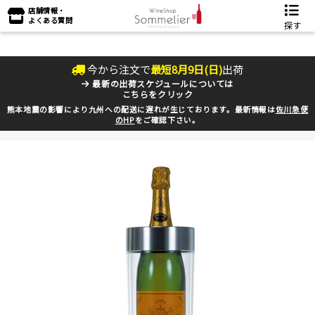
店舗情報・
よくある質問
探す
今から注文で
最短
8
月
9
日(
日
)
出荷
最新の出荷スケジュールについては
こちらをクリック
熊本地震の影響により九州への配送に遅れが生じております。最新情報は
佐川急便
のHP
をご確認下さい。