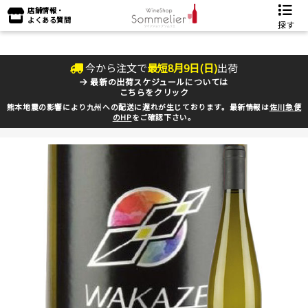
店舗情報・
よくある質問
探す
今から注文で
最短
8
月
9
日(
日
)
出荷
最新の出荷スケジュールについては
こちらをクリック
熊本地震の影響により九州への配送に遅れが生じております。最新情報は
佐川急便
のHP
をご確認下さい。