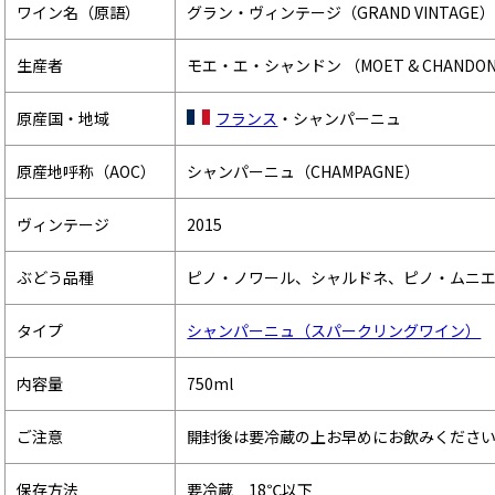
ワイン名（原語）
グラン・ヴィンテージ（GRAND VINTAGE
生産者
モエ・エ・シャンドン （MOET & CHANDO
原産国・地域
フランス
・シャンパーニュ
原産地呼称（AOC）
シャンパーニュ（CHAMPAGNE）
ヴィンテージ
2015
ぶどう品種
ピノ・ノワール、シャルドネ、ピノ・ムニ
タイプ
シャンパーニュ（スパークリングワイン）
内容量
750ml
ご注意
開封後は要冷蔵の上お早めにお飲みくださ
保存方法
要冷蔵 18℃以下