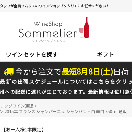
タッフが全員ソムリエのワインショップソムリエにお任せください！
ワインセットを探す
ギフト
今から注文で
最短
8
月
8
日(
土
)
出荷
最新の出荷スケジュールについては
こちらをクリ
州への配送に遅れが生じております。最新情報は
佐川急
リングワイン通販
>
015年 フランス シャンパーニュ シャンパン・白 辛口 750ml 通販
【お一人様1本限定】