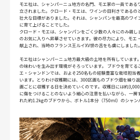
モエ社は、シャンパーニュ地方の名門、モエ家の一員であるワ
立されました。クロード・モエは、ワインの目利きであるの
壮大な目標がありました。それは、シャンパンを最高のワイ
に育て上げることでした。
クロード・モエは、シャンパンをごく少数の人々にのみ親し
のお気に入りへ昇華させていきます。彼の尽力により、モエ
献上され、当時のフランス王ルイXV世の舌をも虜にしました
モエ社はシャンパーニュ地方最大級の土地を所有しています
の味わいを生み出す環境がそろっています。 ブドウを育てる
エ・シャンドンでは、およそ250名もの経験豊富な栽培担当
います。とりわけ収穫期には、300区画ものブドウ畑を繰り
画ごとに収穫する日を決めていくのです。収穫日には約3,0
に傷をつけることのないよう細心の注意を払いながら、一房
れた約1.2kgのブドウから、ボトル1本分（750ml）のシャ