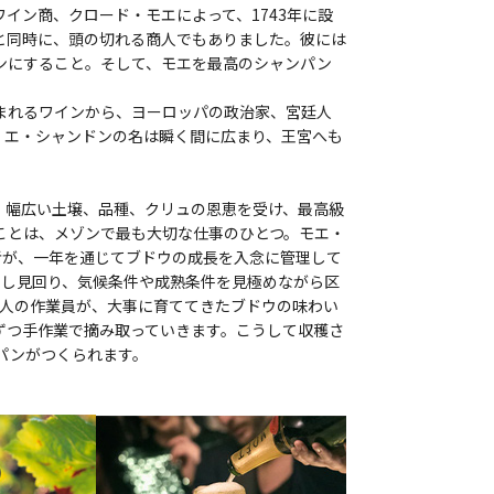
イン商、クロード・モエによって、1743年に設
と同時に、頭の切れる商人でもありました。彼には
ンにすること。そして、モエを最高のシャンパン
まれるワインから、ヨーロッパの政治家、宮廷人
・エ・シャンドンの名は瞬く間に広まり、王宮へも
。
。幅広い土壌、品種、クリュの恩恵を受け、最高級
ことは、メゾンで最も大切な仕事のひとつ。モエ・
者が、一年を通じてブドウの成長を入念に管理して
返し見回り、気候条件や成熟条件を見極めながら区
00人の作業員が、大事に育ててきたブドウの味わい
ずつ手作業で摘み取っていきます。こうして収穫さ
ンパンがつくられます。