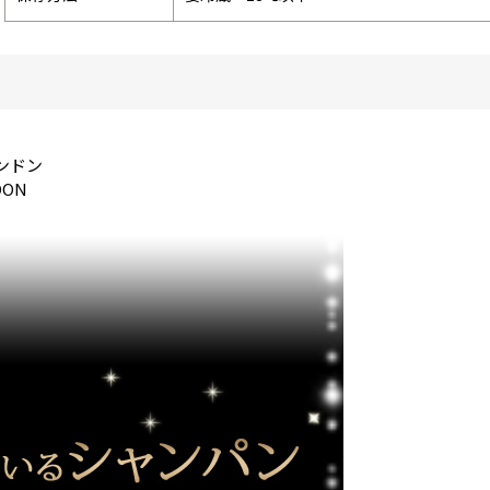
ンドン
DON