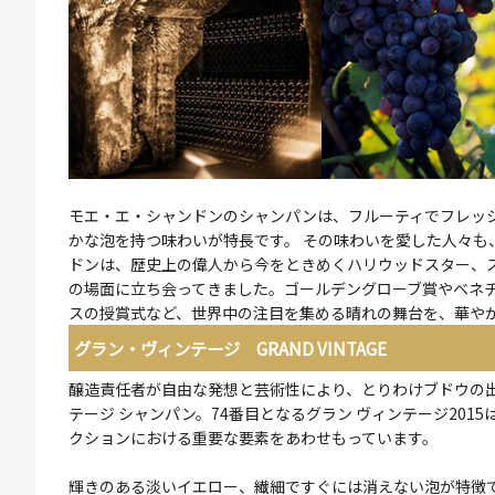
モエ・エ・シャンドンのシャンパンは、フルーティでフレッ
かな泡を持つ味わいが特長です。 その味わいを愛した人々も
ドンは、歴史上の偉人から今をときめくハリウッドスター、
の場面に立ち会ってきました。ゴールデングローブ賞やベネ
スの授賞式など、世界中の注目を集める晴れの舞台を、華や
グラン・ヴィンテージ GRAND VINTAGE
醸造責任者が自由な発想と芸術性により、とりわけブドウの
テージ シャンパン。74番目となるグラン ヴィンテージ201
クションにおける重要な要素をあわせもっています。
輝きのある淡いイエロー、繊細ですぐには消えない泡が特徴