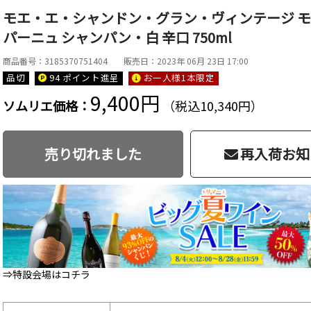
モエ・エ・シャンドン・グラン・ヴィンテージ モエ･
パーニュ シャンパン・白 辛口 750ml
商品番号：3185370751404
販売日：2023年 06月 23日 17:00
品切
94 ポイント
進呈
お一人様1本限定
9,400円
ソムリエ価格：
（税込10,340円）
売り切れました
再入荷お知
⇒特設会場はコチラ