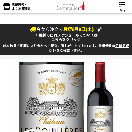
店舗情報・
よくある質問
探す
今から注文で
最短
8
月
8
日(
土
)
出荷
最新の出荷スケジュールについては
こちらをクリック
熊本地震の影響により九州への配送に遅れが生じております。最新情報は
佐川急便
のHP
をご確認下さい。