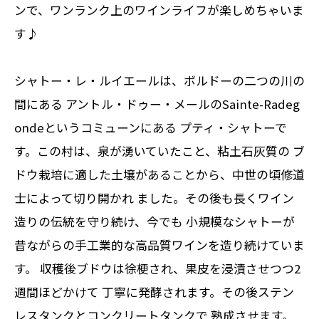
ンで、ワンランク上のワインライフが楽しめちゃいま
す♪
シャトー・レ・ルイエールは、ボルドーの二つの川の
間にある アントル・ドゥー・メールのSainte-Radeg
ondeというコミューンにある プティ・シャトーで
す。この村は、泉が湧いていたこと、粘土石灰質の ブ
ドウ栽培に適した土壌があることから、中世の頃修道
士によって切り開かれ ました。その後も長くワイン
造りの伝統を守り続け、今でも 小規模なシャトーが
昔ながらの手工業的な高品質ワインを造り続けていま
す。 収穫後ブドウは徐梗され、果皮を浸漬させつつ2
週間ほどかけて 丁寧に発酵されます。その後ステン
レスタンクとコンクリートタンクで 熟成させます。