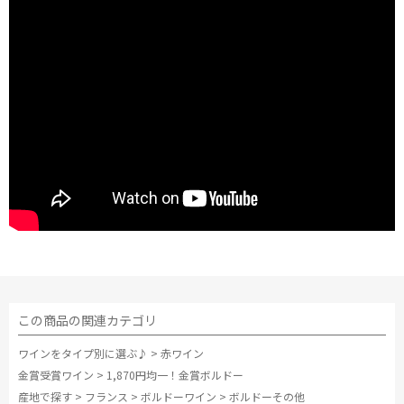
この商品の関連カテゴリ
ワインをタイプ別に選ぶ♪
>
赤ワイン
金賞受賞ワイン
>
1,870円均一！金賞ボルドー
産地で探す
>
フランス
>
ボルドーワイン
>
ボルドーその他