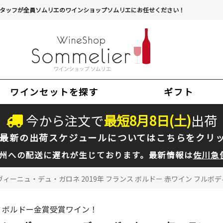
タッフが全員ソムリエのワインショップソムリエにお任せください！
ワインセットを探す
ギフト
今から注文で
最短
8
月
8
日(
土
)
出荷
最新の出荷スケジュールについては
こちらをクリ
州への配送に遅れが生じております。最新情報は
佐川急
ィーニュ・デュ・ガロネ 2019年 フランス ボルドー 赤ワイン フルボディ 
ボルドー金賞受賞ワイン！