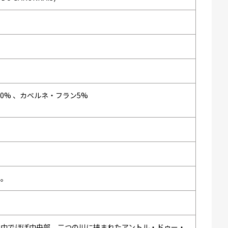
0% 、カベルネ・フラン5%
い。
の中でほぼ中央部、二つの川に挟まれたアントル・ドゥー・