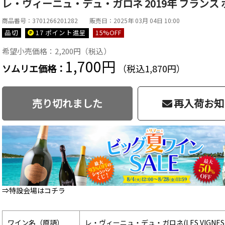
レ・ヴィーニュ・デュ・ガロネ 2019年 フランス ボ
商品番号：3701266201282
販売日：2025年 03月 04日 10:00
品切
17 ポイント
進呈
15
%OFF
希望小売価格：2,200円（税込）
1,700円
ソムリエ価格：
（税込1,870円）
売り切れました
再入荷お知
⇒特設会場はコチラ
ワイン名（原語）
レ・ヴィーニュ・デュ・ガロネ(LES VIGNES D