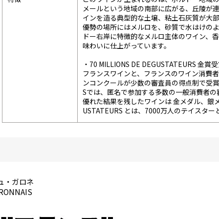
メールという地域の南部に広がる、丘陵が
インを造る典型的な土壌、粘土石灰質が大
優勢の場所にはメルロを、砂質で水はけの
ドー右岸に特徴的なメルロ主体のワイン、
味わいに仕上がっています。
・70 MILLIONS DE DEGUSTATEURS 金賞
フランスワインと、フランスのワイン消費者の
ンコンクールが少数の審査員の得点制で受賞が決まる
Sでは、匿名で参加する多数の一般消費者の
優れた結果を残したワインは 金メダル、銀メダル、
USTATEURS とは、7000万人のテイスタ
ュ・ガロネ
ARONNAIS