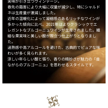
実味が引き立つヴィンテージ。
春先の霜害により大幅に収量が減少し、特にシャルド
ネは生産量が激減しました。
近年の温暖化によって凝縮感のあるリッチなワインが
多かった傾向に比べ、2021年はよりクラシックでエ
レガントなブルゴーニュワインが生産されました。繊
細な果実味と美しい酸が際立つ仕上がりとなりまし
た。
過熟感や高アルコールを避けた、古典的でピュアな味
わいが多く見られます。
涼しい年らしい酸と張り、香りの精妙さが魅力の「昔
ながらのブルゴーニュ」を思わせるスタイルです。