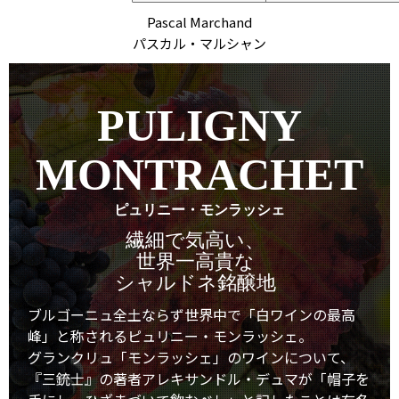
Pascal Marchand
パスカル・マルシャン
PULIGNY
MONTRACHET
ピュリニー・モンラッシェ
繊細で気高い、
世界一高貴な
シャルドネ銘醸地
ブルゴーニュ全土ならず世界中で「白ワインの最高
峰」と称されるピュリニー・モンラッシェ。
グランクリュ「モンラッシェ」のワインについて、
『三銃士』の著者アレキサンドル・デュマが「帽子を