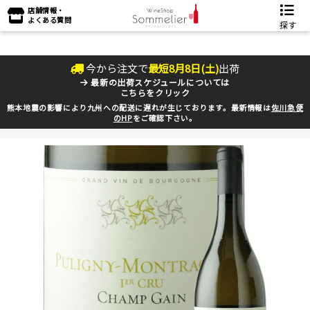
店舗情報・
よくある質問
探す
今から注文で
最短
8
月
8
日(
土
)
出荷
最新の出荷スケジュールについては
こちらをクリック
熊本地震の影響により九州への配送に遅れが生じております。最新情報は
佐川急便
のHP
をご確認下さい。