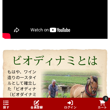
ルシャン」。
2004年にも当店スタッフが訪れましたが、今回改めて
お会いすることができました。
うわさ通りの？！とても楽しい（変わった・・・）方
でしたが、
ワイン醸造に対する自身のフィロソフィ（哲学）を強
く持った志の高い醸造家でした。
今回は、他のお客様もいらっしゃりとても忙しい中私
たちを迎えてくれて、試飲も全部で21種類！もさせて
くれました。 途中で「もう大丈夫ですよ・・・」と言
っても、「これを飲んでくれ」と、どんどんいろいろ
なワインを持ってきてくれてワインや畑や自分の考え
などたくさん話していただきました！
もはや、ワイン
造りの一スタイ
そんな訪問の様子を一部まとめしたのでご覧くださ
ルとして確立し
い。 また動画も撮影したものをほんの少しまとめまし
た「ビオディナ
たのでご一緒にどうぞ。 少しでもマルシャンの熱い思
いが伝わればいいなと思っています。
（ビオダイナミ
0
ック農法）」誰
もが飲みたが
探す
会員登録
ログイン
カート