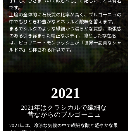
手にし、ひざまづいて飲むべし」と記したことは有名
です。
土壌の全体的に石灰質の比率が高く、ブルゴーニュの
中でもひときわ豊かなミネラルと酸味を蓄えます。
まるでシルクのような繊細かつ滑らかな質感、緊張感
のある引き締まった端正なボディ、凛とした存在感
は、ピュリニー・モンラッシェが「世界一高貴なシャ
ルドネ」と称される所以です。
2021
2021年はクラシカルで繊細な
昔ながらのブルゴーニュ
2021年は、冷涼な気候の中で繊細な酸と軽やかな果