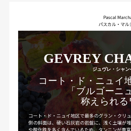
Pascal March
パスカル・マル
GEVREY CH
ジュヴレ・シャン
コート・ド・ニュイ
「ブルゴーニ
称えられる
コート・ド・ニュイ地区で最多のグラン・クリ
側の斜面は、硬い石灰岩の岩盤に、浅く土壌が
や酸化鉄を多く含んでいるため、タンニンが豊富