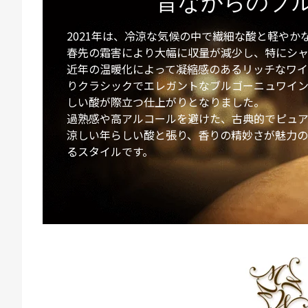
昔ながらのブ
2021年は、冷涼な気候の中で繊細な酸と軽や
春先の霜害により大幅に収量が減少し、特にシ
近年の温暖化によって凝縮感のあるリッチなワイ
りクラシックでエレガントなブルゴーニュワイ
しい酸が際立つ仕上がりとなりました。
過熟感や高アルコールを避けた、古典的でピュア
涼しい年らしい酸と張り、香りの精妙さが魅力
るスタイルです。