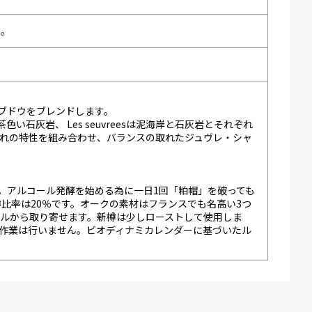
い。
いう４つの畑のブドウをブレンドします。
iseは茶色い石灰岩、 Les seuvreesは泥海岸と石灰岩とそれぞれ
れの特性を組み合わせ、バランスの取れたジュヴレ・シャ
す。アルコール発酵を始める為に一日1回「粕帽」を破っても
比率は20％です。オークの素材はフランスでも名高い3つ
ルから取り寄せます。新樽は少しローストして使用しま
作業は行いません。ビオディナミカレンダーに基づいたル