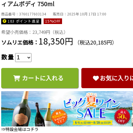
ィアムボディ 750ml
商品番号：3760177603134
販売日：2025年 10月 17日 17:00
183 ポイント
進呈
15
%OFF
希望小売価格：23,749円（税込）
18,350円
ソムリエ価格：
（税込20,185円）
数量
カートに入れる
お気に入り
⇒特設会場はコチラ