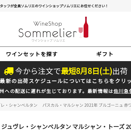
タッフが全員ソムリエのワインショップソムリエにお任せください！
ワインセットを探す
ギフト
今から注文で
最短
8
月
8
日(
土
)
出荷
最新の出荷スケジュールについては
こちらをクリ
州への配送に遅れが生じております。最新情報は
佐川急
レ・シャンベルタン パスカル・マルシャン 2021年 ブルゴーニュ 赤ワイ
ジュヴレ・シャンベルタン マルシャン・トーズ 20