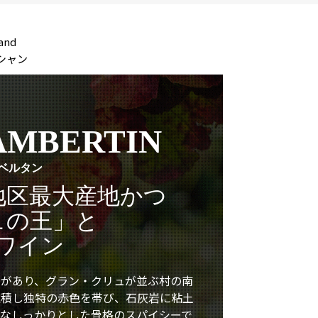
and
シャン
AMBERTIN
ベルタン
地区最大産地かつ
ュの王」と
ワイン
ュがあり、グラン・クリュが並ぶ村の南
堆積し独特の赤色を帯び、石灰岩に粘土
なしっかりとした骨格のスパイシーで