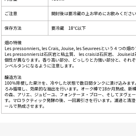
ご注意
開封後は要冷蔵の上お早めにお飲みくださ
保存方法
要冷蔵 18℃以下
畑の特徴
Les pressonniers, les Crais, Jouise, les Seuvreesと
Les pressonniersは石灰岩と粘土質、 les craisは石灰岩、 Jou
個性が異なります。香り高い部分、どっしりと力強い部分と、それぞ
ンベルタンになるように注意します。
醸造方法
100％除梗した果汁を、冷やした状態で数日間タンクに漬け込みま
ろみ循環し、効果的な抽出を行います。オーク樽で18か月熟成、新樽
の森、アリエ、ジュピーユ、フォンテーヌ・ブロー、そしてヌヴェー
す。マロラクティック発酵の後、一回澱引きを行います。濾過と清澄
ールで熟成させます。