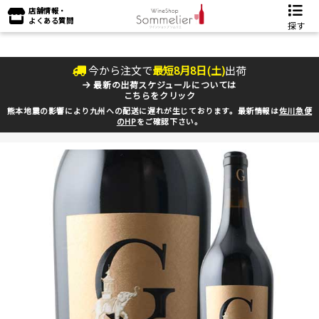
店舗情報・
よくある質問
探す
今から注文で
最短
8
月
8
日(
土
)
出荷
最新の出荷スケジュールについては
こちらをクリック
熊本地震の影響により九州への配送に遅れが生じております。最新情報は
佐川急便
のHP
をご確認下さい。