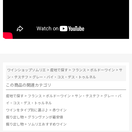
ワインショップソムリエ
>
産地で探す
>
フランス
>
ボルドーワイン
>
サ
ン・テステフ
>
グレー・バイ・コス・デス・トゥルネル
この商品の関連カテゴリ
産地で探す
>
フランス
>
ボルドーワイン
>
サン・テステフ
>
グレー・バ
イ・コス・デス・トゥルネル
ワインをタイプ別に選ぶ♪
>
赤ワイン
掘り出し物
>
グランヴァンが最安値
掘り出し物
>
ソムリエおすすめワイン