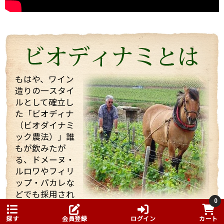
く持った志の高い醸造家でした。
今回は、他のお客様もいらっしゃりとても忙しい中私
たちを迎えてくれて、試飲も全部で21種類！もさせて
くれました。 途中で「もう大丈夫ですよ・・・」と言
っても、「これを飲んでくれ」と、どんどんいろいろ
なワインを持ってきてくれてワインや畑や自分の考え
などたくさん話していただきました！
もはや、ワイン
造りの一スタイ
そんな訪問の様子を一部まとめしたのでご覧くださ
ルとして確立し
い。 また動画も撮影したものをほんの少しまとめまし
た「ビオディナ
たのでご一緒にどうぞ。 少しでもマルシャンの熱い思
いが伝わればいいなと思っています。
（ビオダイナミ
ック農法）」誰
もが飲みたが
る、ドメーヌ・
ルロワやフィリ
ップ・パカレな
どでも採用され
0
ている農法です。 「ビオディナミ」とは農薬や化
まず、着いて初めにマルシャンのヴィラージュクラス
学肥料を使用しない農法ですが、一般的に無農薬
の傑作ともいうべき、ワンランク上のブルゴーニュ・
探す
会員登録
ログイン
カート