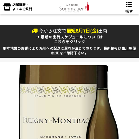
店舗情報・
よくある質問
探す
今から注文で
最短
8
月
7
日(
金
)
出荷
最新の出荷スケジュールについては
こちらをクリック
熊本地震の影響により九州への配送に遅れが生じております。最新情報は
佐川急便
のHP
をご確認下さい。