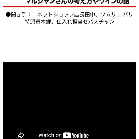
●聞き手： ネットショップ店長田中、ソムリエ パリ
特派員本郷、仕入れ担当セバスチャン
ブルゴーニュのボーヌに本拠を構える「パスカル・マ
ルシャン」。
2004年にも当店スタッフが訪れましたが、今回改めて
お会いすることができました。
うわさ通りの？！とても楽しい（変わった・・・）方
でしたが、
ワイン醸造に対する自身のフィロソフィ（哲学）を強