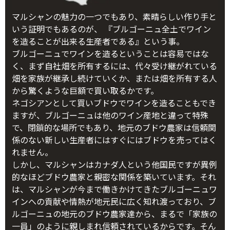
マルシャンの魅力の一つでもあり、素晴らしい作り手と
いう証明でもあるのが、 『ブルゴーニュ全土でワイン
を造ることが出来る生産者である』という事。
ブルゴーニュでワインを造るということは容易ではな
く、まず自社畑を所有するには、代々受け継がれている
畑を家族が継承し続けていくか、または畑を所有する人
から驚くような巨額で買い取るかです。
ネゴシアンとして買いブドウでワインを造ることもでき
ますが、ブルゴーニュは他のワイン産地と違って特殊
で、閉鎖的な場所でもあり、地元のブドウ農家は信頼関
係のない新しい生産者にはすぐにはブドウを売ってはく
れません。
しかし、マルシャンはカナダ人という他国民ですが異例
的なほどブドウ農家と親密な関係を築いています。それ
は、マルシャンが今まで働きかけてきたブルゴーニュワ
インへの貢献や情熱が地元民に広く知れ渡っており、ブ
ルゴーニュの地元のブドウ農家達から、まるで「家族の
一員」のように親しまれ信頼されているからです。そん