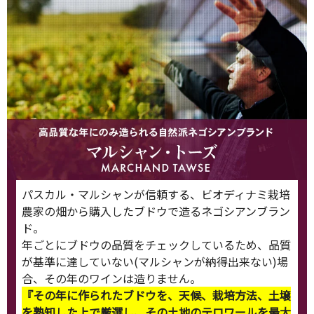
パスカル・マルシャンが信頼する、ビオディナミ栽培
農家の畑から購入したブドウで造るネゴシアンブラン
ド。
年ごとにブドウの品質をチェックしているため、品質
が基準に達していない(マルシャンが納得出来ない)場
合、その年のワインは造りません。
『その年に作られたブドウを、天候、栽培方法、土壌
を熟知した上で厳選し、その土地のテロワールを最大