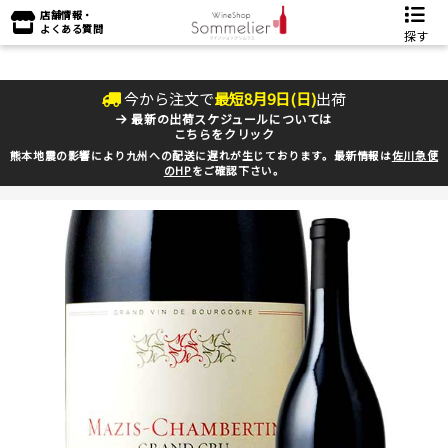
店舗情報・
よくある質問
探す
今から注文で
最短
8
月
9
日(
日
)
出荷
最新の出荷スケジュールについては
こちらをクリック
熊本地震の影響により九州への配送に遅れが生じております。最新情報は
佐川急便
のHP
をご確認下さい。