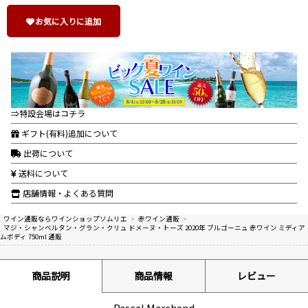
お気に入りに追加
⇒特設会場はコチラ
ギフト(有料)追加について
出荷について
送料について
店舗情報・よくある質問
ワイン通販ならワインショップソムリエ
>
赤ワイン通販
>
マジ・シャンベルタン・グラン・クリュ ドメーヌ・トーズ 2020年 ブルゴーニュ 赤ワイン ミディア
ムボディ 750ml 通販
商品説明
商品情報
レビュー
Pascal Marchand