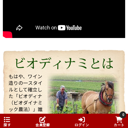
2004年にも当店スタッフが訪れましたが、今回改めて
お会いすることができました。
うわさ通りの？！とても楽しい（変わった・・・）方
でしたが、
ワイン醸造に対する自身のフィロソフィ（哲学）を強
く持った志の高い醸造家でした。
今回は、他のお客様もいらっしゃりとても忙しい中私
たちを迎えてくれて、試飲も全部で21種類！もさせて
くれました。 途中で「もう大丈夫ですよ・・・」と言
っても、「これを飲んでくれ」と、どんどんいろいろ
なワインを持ってきてくれてワインや畑や自分の考え
などたくさん話していただきました！
もはや、ワイン
造りの一スタイ
そんな訪問の様子を一部まとめしたのでご覧くださ
ルとして確立し
い。 また動画も撮影したものをほんの少しまとめまし
た「ビオディナ
たのでご一緒にどうぞ。 少しでもマルシャンの熱い思
いが伝わればいいなと思っています。
（ビオダイナミ
ック農法）」誰
0
もが飲みたが
る、ドメーヌ・
探す
会員登録
ログイン
カート