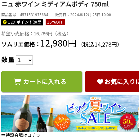
ニュ 赤ワイン ミディアムボディ 750ml
商品番号：4571531976684
販売日：2024年 12月 25日 10:00
129 ポイント
進呈
15
%OFF
希望小売価格：16,786円（税込）
12,980円
ソムリエ価格：
（税込14,278円）
数量
カートに入れる
お気に入り
⇒特設会場はコチラ