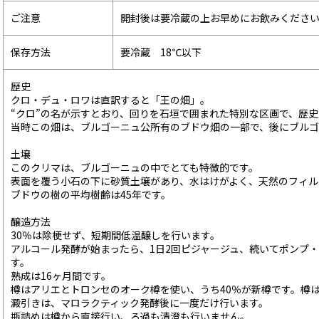
ご注意
開封後は要冷蔵の上お早めにお飲みくださ
保存方法
要冷蔵 18℃以下
歴史
クロ・デュ・ロワは直訳すると「王の畑」。
“クロ”の名が示すとおり、回りを石垣で囲まれた特別な区画で、歴史
当時この畑は、ブルゴーニュ公所有のブドウ畑の一部で、後にブルゴ
土壌
このクリマは、ブルゴーニュの中でとても特徴的です。
表面を覆う小石の下に砂質土壌があり、水はけがよく、天然のフィル
ブドウの樹の平均樹齢は45年です。
醸造方法
30％は除梗せず、短期間低温醸しを行います。
アルコール発酵が始まったら、1日2回ピジャージュ、続いてポンプ
す。
熟成は16ヶ月間です。
樽はアリエとトロンセのオーク樽を使い、うち40％が新樽です。樽
澱引きは、マロラクティック発酵後に一度だけ行います。
瓶詰めは樽から直接行い、ろ過も清澄も行いません。