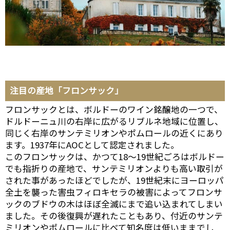
注目の産地「フロンサック」
フロンサックとは、ボルドーのワイン銘醸地の一つで、
ドルドーニュ川の右岸に広がるリブルネ地域に位置し、
同じく右岸のサンテミリオンやポムロールの近くにあり
ます。1937年にAOCとして認定されました。
このフロンサックは、かつて18～19世紀ごろはボルドー
でも指折りの産地で、サンテミリオンよりも高い取引が
された事があったほどでしたが、19世紀末にヨーロッパ
全土を襲った害虫フィロキセラの被害によってフロンサ
ックのブドウの木はほぼ全滅にまで追い込まれてしまい
ました。その後復興が遅れたこともあり、付近のサンテ
ミリオンやポムロールに比べて知名度は低いままでし