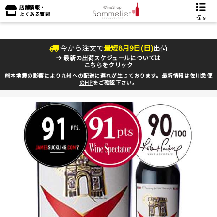
店舗情報・
よくある質問
探す
今から注文で
最短
8
月
9
日(
日
)
出荷
最新の出荷スケジュールについては
こちらをクリック
熊本地震の影響により九州への配送に遅れが生じております。最新情報は
佐川急便
のHP
をご確認下さい。