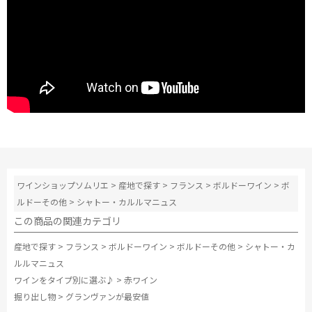
ワインショップソムリエ
>
産地で探す
>
フランス
>
ボルドーワイン
>
ボ
ルドーその他
>
シャトー・カルルマニュス
この商品の関連カテゴリ
産地で探す
>
フランス
>
ボルドーワイン
>
ボルドーその他
>
シャトー・カ
ルルマニュス
ワインをタイプ別に選ぶ♪
>
赤ワイン
掘り出し物
>
グランヴァンが最安値