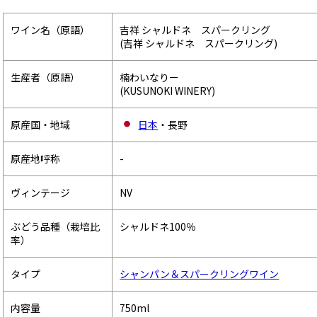
ワイン名（原語）
吉祥 シャルドネ スパークリング
(吉祥 シャルドネ スパークリング)
生産者（原語）
楠わいなりー
(KUSUNOKI WINERY)
原産国・地域
日本
・長野
原産地呼称
-
ヴィンテージ
NV
ぶどう品種（栽培比
シャルドネ100％
率）
タイプ
シャンパン＆スパークリングワイン
内容量
750ml