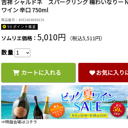
吉祥 シャルドネ スパークリング 楠わいなりー N
ワイン 辛口 750ml
商品番号：4582404686630
50 ポイント
進呈
5,010円
ソムリエ価格：
（税込5,511円）
数量
カートに入れる
お気に入り
⇒特設会場はコチラ