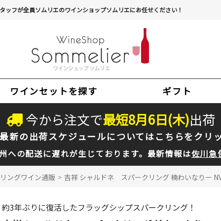
タッフが全員ソムリエのワインショップソムリエにお任せください！
ワインセットを探す
ギフト
今から注文で
最短
8
月
6
日(
木
)
出荷
最新の出荷スケジュールについては
こちらをクリ
州への配送に遅れが生じております。最新情報は
佐川急
リングワイン通販
>
吉祥 シャルドネ スパークリング 楠わいなりー NV 
約3年ぶりに復活したフラッグシップスパークリング！