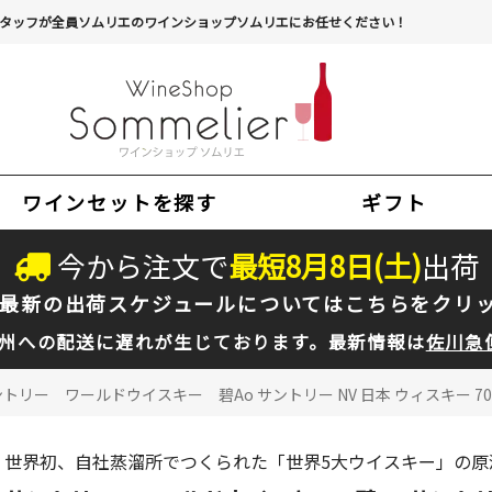
タッフが全員ソムリエのワインショップソムリエにお任せください！
ワインセットを探す
ギフト
今から注文で
最短
8
月
8
日(
土
)
出荷
最新の出荷スケジュールについては
こちらをクリ
州への配送に遅れが生じております。最新情報は
佐川急
トリー ワールドウイスキー 碧Ao サントリー NV 日本 ウィスキー 700
世界初、自社蒸溜所でつくられた「世界5大ウイスキー」の原