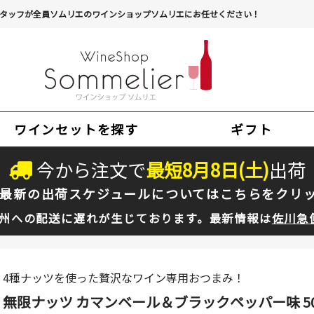
タッフが全員ソムリエのワインショップソムリエにお任せください！
ワインセットを探す
ギフト
今から注文で
最短
8
月
8
日(
土
)
出荷
最新の出荷スケジュールについては
こちらをクリ
州への配送に遅れが生じております。最新情報は
佐川急
4種ナッツを使った贅沢なワイン専用おつまみ！
無限ナッツ カマンベール＆ブラックペッパー味 5