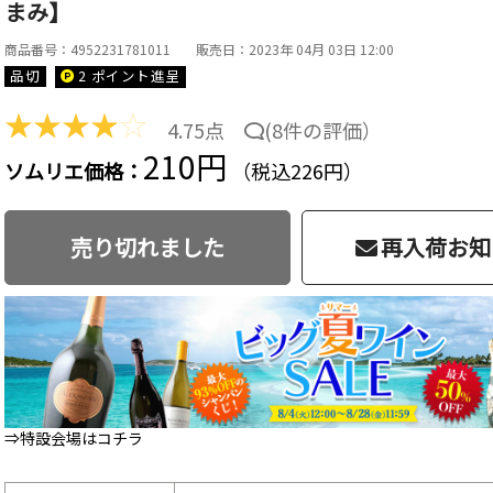
まみ】
商品番号：4952231781011
販売日：2023年 04月 03日 12:00
品切
2 ポイント
進呈
★
★
★
★
☆
4.75点
(
8件の評価
）
210円
ソムリエ価格：
（税込226円）
売り切れました
再入荷お知
⇒特設会場はコチラ