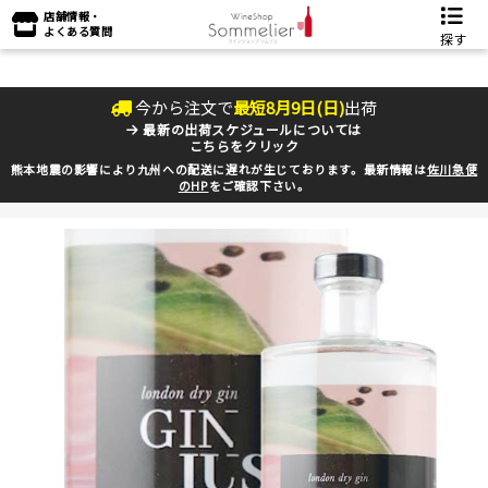
店舗情報・
よくある質問
探す
今から注文で
最短
8
月
9
日(
日
)
出荷
最新の出荷スケジュールについては
こちらをクリック
熊本地震の影響により九州への配送に遅れが生じております。最新情報は
佐川急便
のHP
をご確認下さい。