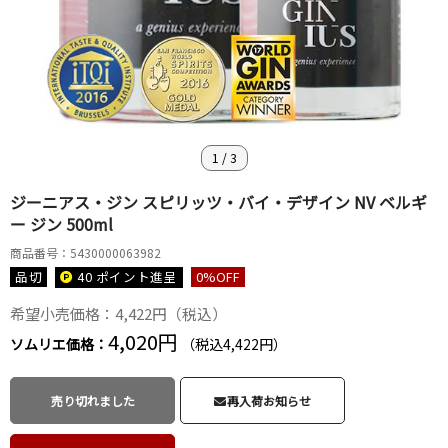
1
/
3
ジーニアス・ジン スピリッツ・バイ・デザイン NV ベルギ
ー ジン 500ml
商品番号：5430000063982
品切
40 ポイント
進呈
0
%OFF
希望小売価格：4,422円（税込）
4,020円
ソムリエ価格：
（税込4,422円）
売り切れました
再入荷お知らせ