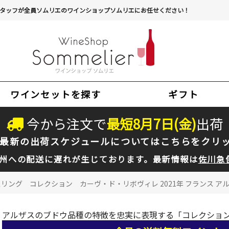
タッフが全員ソムリエのワインショップソムリエにお任せください！
ワインセットを探す
ギフト
今から注文で
最短
8
月
7
日(
金
)
出荷
最新の出荷スケジュールについては
こちらをクリ
州への配送に遅れが生じております。最新情報は
佐川急
リング コレクション カーヴ・ド・リボヴィレ 2021年 フランス アルザ
アルザスのブドウ品種の特徴を忠実に表現する「コレクショ