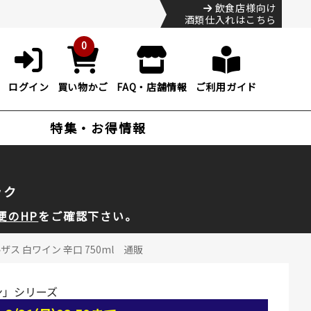
飲食店様向け
酒類仕入れはこちら
0
ログイン
買い物かご
FAQ・店舗情報
ご利用ガイド
特集・お得情報
ック
便のHP
をご確認下さい。
ス 白ワイン 辛口 750ml 通販
ン」シリーズ