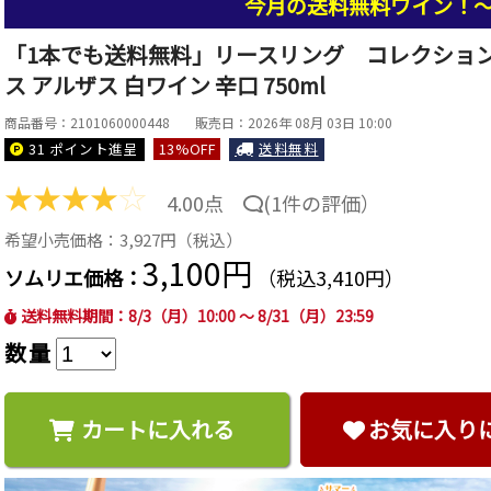
今月の送料無料ワイン！～ 8/
「1本でも送料無料」リースリング コレクション 
ス アルザス 白ワイン 辛口 750ml
商品番号：2101060000448
販売日：2026年 08月 03日 10:00
31 ポイント
進呈
13
%OFF
送料無料
★
★
★
★
☆
4.00点
(
1件の評価
）
希望小売価格：3,927円（税込）
3,100円
ソムリエ価格：
（税込3,410円）
送料無料期間：8/3（月）10:00 ～ 8/31（月）23:59
数量
カートに入れる
お気に入り