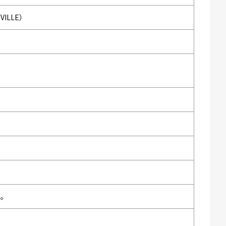
VILLE）
い。