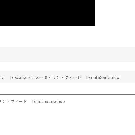
ナ Toscana
>
テヌータ・サン・グィード TenutaSanGuido
・グィード TenutaSanGuido