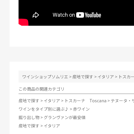
ワインショップソムリエ
>
産地で探す
>
イタリア
>
トスカー
この商品の関連カテゴリ
産地で探す
>
イタリア
>
トスカーナ Toscana
>
テヌータ・サン
ワインをタイプ別に選ぶ♪
>
赤ワイン
掘り出し物
>
グランヴァンが最安値
産地で探す
>
イタリア