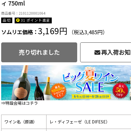
ィ 750ml
商品番号：2101120001064
品切
31 ポイント
進呈
3,169円
ソムリエ価格：
（税込3,485円）
売り切れました
再入荷お知
⇒特設会場はコチラ
ワイン名（原語）
レ・ディフェーゼ（LE DIFESE）