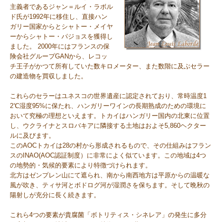
主義者であるジャン＝ルイ・ラボル
ド氏が1992年に移住し、直接ハン
ガリー国家からとシャトー・メイヤ
ーからシャトー・パジョスを獲得し
ました。 2000年にはフランスの保
険会社グループGANから、レコッ
チ王子がかつて所有していた数キロメーター、また数階に及ぶセラー
の建造物を買収しました。
これらのセラーはユネスコの世界遺産に認定されており、常時温度1
2℃湿度95%に保たれ、ハンガリーワインの長期熟成のための環境に
おいて究極の理想といえます。トカイはハンガリー国内の北東に位置
し、ウクライナとスロバキアに隣接する土地はおよそ5,860ヘクター
ルに及びます。
このAOCトカイは28の村から形成されるもので、その仕組みはフラン
スのINAO(AOC認証制度）に非常によく似ています。この地域は4つ
の地勢的・気候的要素により特徴づけられます。
北方はゼンプレン山にて遮られ、南から南西地方は平原からの温暖な
風が吹き、ティサ河とボドログ河が湿潤さを保ちます。そして晩秋の
陽射しが充分に長く続きます。
これら4つの要素が貴腐菌「ボトリティス・シネレア」の発生に多分