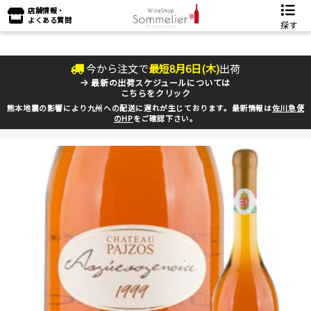
店舗情報・
よくある質問
探す
今から注文で
最短
8
月
6
日(
木
)
出荷
最新の出荷スケジュールについては
こちらをクリック
熊本地震の影響により九州への配送に遅れが生じております。最新情報は
佐川急便
のHP
をご確認下さい。