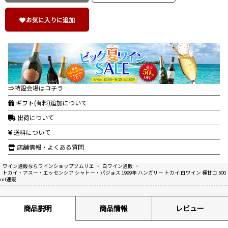
お気に入りに追加
⇒特設会場はコチラ
ギフト(有料)追加について
出荷について
送料について
店舗情報・よくある質問
ワイン通販ならワインショップソムリエ
>
白ワイン通販
>
トカイ・アスー・エッセンシア シャトー・パジョス 1999年 ハンガリー トカイ 白ワイン 極甘口 500
ml通販
商品説明
商品情報
レビュー