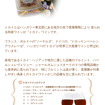
トカイとはハンガリー東北部にある地方の名で貴腐葡萄により 造られ
る特産ワインが『トカイ』ワインです。
フランス・ボルドーの“ソーテルヌ”、ドイツの、“トロッケンベーレン
アウスレーゼ”、ハンガリーの“トカイ”が世界三大貴腐ワインと呼ばれ
ています。
産地であるトカイ・ヘジアッヤ地方に適した品種のフルミント、ハー
ルシュレヴェリュー、シャールガムシュコターイの３つの葡萄品種か
ら基本的に造られており、特にフルミントは皮が薄く、貴腐菌が付着
しやすい為多くのトカイワインがこの品種を主に造られています。