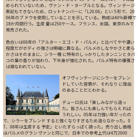
められていないため、ヴァン・ド・ターブルとなる。ヴィン テージ
表記もできないため、ロットナンバーに「L20.06」という形で、20
06年のブ ドウを使用していることを示している。熟成は40％新樽で
18か月間行う。生産 量は250ケース。フランス、米国、東京のみで
発売された。
色合いは06年の「アルター・エゴ・ド・パルメ」と比べてやや濃い
程度だがボディ の強さは明確に異なる。パルメのしなやかさと柔ら
かさはそのままに、シラー種 に特有のしっかりしたタンニンとタバ
コの葉の香りが加わり、下半身が強化され た。パルメ特有の優雅さ
は損なわれていない。
オフヴィンテージにシラーをブレン
ドしていた習慣が、それなり に理由
のあることだとわかる。
デューロ氏は「楽しみながら造っ
た。皆さんにも楽しんでもらえ れば
うれしい。05年は力強い年だったの
で、シラーをブレンド すると強くなりすぎるため造らなかった。0
7、08年は生産する 予定」といたずらっぽく語った。売り出し価格
はパルメのグラン ヴァンと同じで、日本での参考上代は4万2000