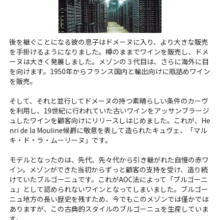
後を継ぐことになる彼の息子はドメーヌに入り、より大きな販売
を手掛けるようになりました。樽のままでワインを販売し、ドメ
ーヌは大きく発展しました。メゾンの３代目は、さらに海外に目
を向けます。1950年からフランス国内と輸出向けに瓶詰めワイン
を販売。
そして、それと並行してドメーヌの持つ素晴らしい条件のカーヴ
を利用し、19世紀に行われていた古いワインをアッサンブラージ
ュしたワインを顧客向けにリリースしはじめました。これが、He
nri de la Mouline候爵に敬意を表して造られたキュヴェ、「マル
キ・ド・ラ・ムーリーヌ」です。
モデルとなったのは、先代、先々代から引き継がれた自慢の赤ワ
イン。メゾンができた当初からずっと顧客の支持を受け、造り続
けていたブルゴーニュです。これがAOC法によって「ブルゴーニ
ュ」として認められないワインとなってしまいました。ブルゴー
ニュ地方の長い歴史を残すため、今でもこのメゾンでは僅かでは
ありますが、この古典的スタイルのブルゴーニュを生産していま
す。