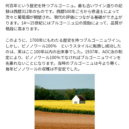
何百年という歴史を持つブルゴーニュ。最も古いワイン造りの記
録は西暦312年のものです。西暦500年ごろから修道士によって
次々と葡萄畑が開墾され、現代の評価につながる基礎ができ上が
ります。14～15世紀にはブルゴーニュ公の奨励によって、品質が
格段に高まります。
このように、1700年にもわたる歴史を持つブルゴーニュワイン。
しかし、ピノノワール100％ というスタイルに転換し成功した
のは、実はここ100年以内の出来事でした。1937年、AOC法の制
定により、ピノノワール100％でなければブルゴーニュワインを
名乗れないことになります。当時のブルゴーニュは今より寒く、
毎年ピノノワールの収穫は不安定でした。