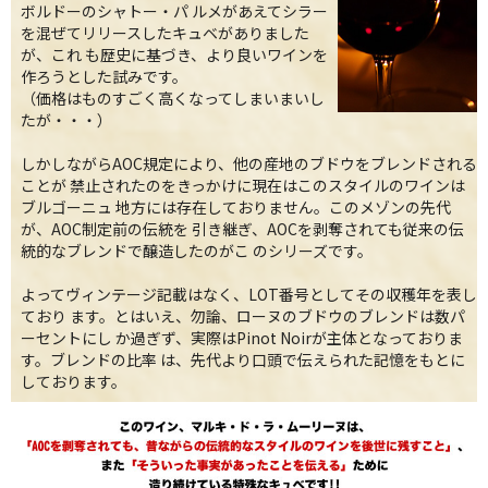
ボルドーのシャトー・パ ルメがあえてシラー
を混ぜてリリースしたキュベがありました
が、これ も歴史に基づき、より良いワインを
作ろうとした試みです。
（価格はものすごく高くなってしまいまいし
たが・・・）
しかしながらAOC規定により、他の産地のブドウをブレンドされる
ことが 禁止されたのをきっかけに現在はこのスタイルのワインは
ブルゴーニュ 地方には存在しておりません。このメゾンの先代
が、AOC制定前の伝統を 引き継ぎ、AOCを剥奪されても従来の伝
統的なブレンドで醸造したのがこ のシリーズです。
よってヴィンテージ記載はなく、LOT番号としてその収穫年を表し
ており ます。とはいえ、勿論、ローヌのブドウのブレンドは数パ
ーセントにし か過ぎず、実際はPinot Noirが主体となっておりま
す。ブレンドの比率 は、先代より口頭で伝えられた記憶をもとに
しております。