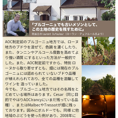
AOC制定前のブルゴーニュ地方では、ローヌ
地方のブドウを混ぜて、色調 を濃くしたり、
また、タンニンやアルコール度数を高めてよ
り強い酒質 にするといった方法が一般的で
した。また、AOC制定前ですから、特別 ロ
ーヌから取り寄せずとも、畑には現在のブル
ゴーニュには認められて いないブドウ品種
が植えれられており、全ての品種を混醸して
ワインを 造っていました。
今でも、ブルゴーニュ地方ではその名残をと
どめている場所はありま す。Cesar（同じ目
的でやはりAOCIrancyにいまだ残っている品
種）、ま たはMalbecやTressotが畑に残っ
ております。因みにボルドーでも、同様 に他
地域のぶどうを使った例があり、2008年に