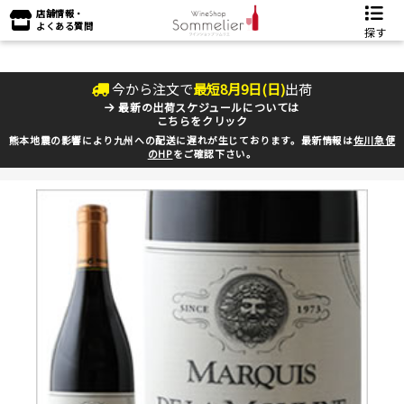
店舗情報・
よくある質問
探す
今から注文で
最短
8
月
9
日(
日
)
出荷
最新の出荷スケジュールについては
こちらをクリック
熊本地震の影響により九州への配送に遅れが生じております。最新情報は
佐川急便
のHP
をご確認下さい。