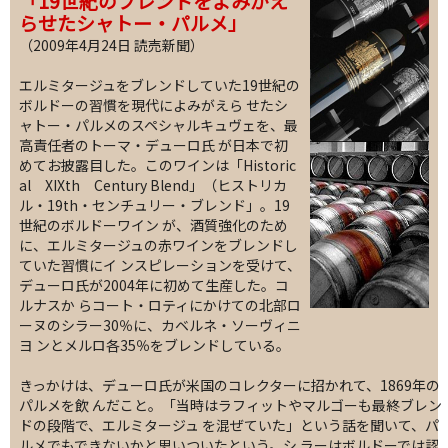
「19世紀のブレンドをよみがえ
らせたシャトー・パルメ」
（2009年4月24日 読売新聞）
エルミタージュをブレンドしていた19世紀の
ボルドーの習慣を現代によみがえら せたシ
ャトー・パルメのスペシャルキュヴェを、最
高責任者のトーマ・デューロ氏 が日本で初
めてお披露目した。このワインは「Historic
al XIXth Century Blend」（ヒストリカ
ル・19th・センチュリー・ブレンド」。19
世紀のボルドーワイン が、酒質強化のため
に、エルミタージュの赤ワインをブレンドし
ていた習慣にイ ンスピレーションを受けて、
デューロ氏が2004年に初めて生産した。コ
ルナスか らコート・ロティにかけての北部ロ
ーヌのシラー30％に、カベルネ・ソーヴィニ
ヨ ンとメルロ各35％をブレンドしている。
きっかけは、デューロ氏が米国のコレクターに招かれて、1869年の
パルメを飲 んだこと。「当時はラフィットやマルゴーも最終ブレン
ドの段階で、エルミタージュ を混ぜていた」という話を聞いて、パ
ルメでもできないかと思いついたという。シ ラーはボルドーでは認