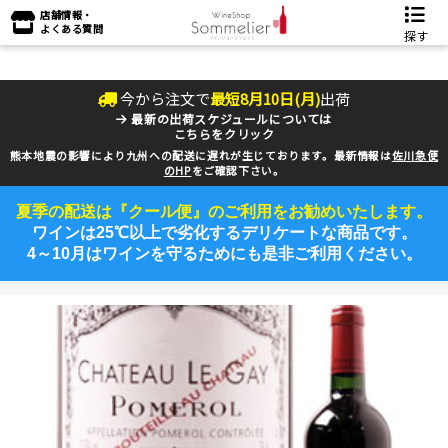
店舗情報・
よくある質問
探す
今から注文で
最短
8
月
10
日(
月
)
出荷
最新の出荷スケジュールについては
こちらをクリック
熊本地震の影響により九州への配送に遅れが生じております。最新情報は
佐川急便
のHP
をご確認下さい。
夏季の配送は『クール便』のご利用をお勧めいたします。
ワインは25℃以上で劣化するデリケートな商品です。
4～10月はワインを守るためにも是非ご利用ください。