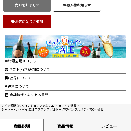
売り切れました
再入荷お知らせ
お気に入りに追加
⇒特設会場はコチラ
ギフト(有料)追加について
出荷について
送料について
店舗情報・よくある質問
ワイン通販ならワインショップソムリエ
>
赤ワイン通販
>
シャトー・ル・ゲイ 2011年 フランス ボルドー 赤ワイン フルボディ 750ml通販
商品説明
商品情報
レビュー