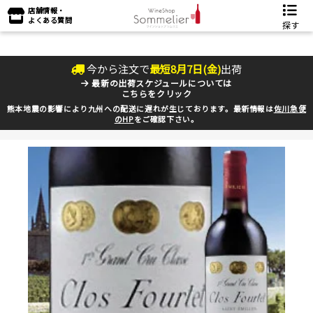
店舗情報・
よくある質問
探す
今から注文で
最短
8
月
7
日(
金
)
出荷
最新の出荷スケジュールについては
こちらをクリック
熊本地震の影響により九州への配送に遅れが生じております。最新情報は
佐川急便
のHP
をご確認下さい。