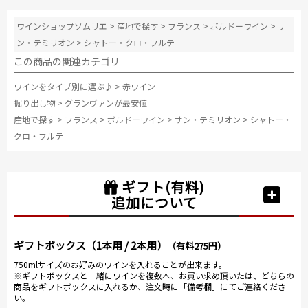
ワインショップソムリエ
>
産地で探す
>
フランス
>
ボルドーワイン
>
サ
ン・テミリオン
>
シャトー・クロ・フルテ
この商品の関連カテゴリ
ワインをタイプ別に選ぶ♪
>
赤ワイン
掘り出し物
>
グランヴァンが最安値
産地で探す
>
フランス
>
ボルドーワイン
>
サン・テミリオン
>
シャトー・
クロ・フルテ
ギフト(有料)
追加について
ギフトボックス（1本用 / 2本用）
（有料275円）
750mlサイズのお好みのワインを入れることが出来ます。
※ギフトボックスと一緒にワインを複数本、お買い求め頂いたは、どちらの
商品をギフトボックスに入れるか、注文時に「備考欄」にてご連絡くださ
い。