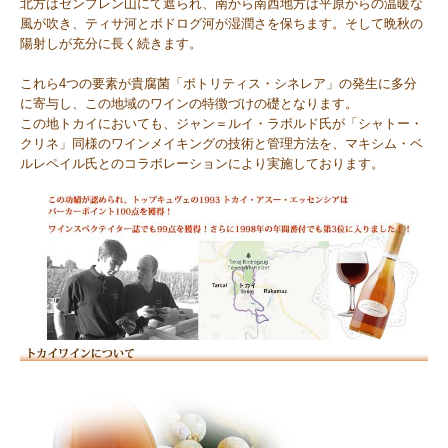
北方はゼンプレン山にて遮られ、南から南西地方は平原からの温暖な
風が吹き、ティサ河とボドログ河が湿潤さを保ちます。そして晩秋の
陽射しが充分に長く続きます。
これら4つの要素が貴腐菌「ボトリティス・シネレア」の発生に多分
に寄与し、この地域のワインの特徴づけの礎となります。
この地トカイにおいても、ジャン＝ルイ・ラボルド氏が「シャトー・
クリネ」同様のワインメイキングの技術と管理方法を、マキシム・ベ
ルレペイル氏とのコラボレーションにより実施しております。