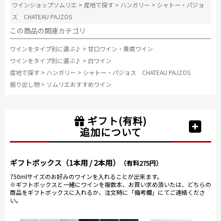
ワインショップソムリエ
>
産地で探す
>
ハンガリー
>
シャトー・パジョ
ス CHATEAU PAJZOS
この商品の関連カテゴリ
ワインをタイプ別に選ぶ♪
>
甘口ワイン・貴腐ワイン
ワインをタイプ別に選ぶ♪
>
白ワイン
産地で探す
>
ハンガリー
>
シャトー・パジョス CHATEAU PAJZOS
掘り出し物
>
ソムリエおすすめワイン
ギフト(有料)
追加について
ギフトボックス（1本用 / 2本用）
（有料275円）
750mlサイズのお好みのワインを入れることが出来ます。
※ギフトボックスと一緒にワインを複数本、お買い求め頂いたは、どちらの
商品をギフトボックスに入れるか、注文時に「備考欄」にてご連絡くださ
い。