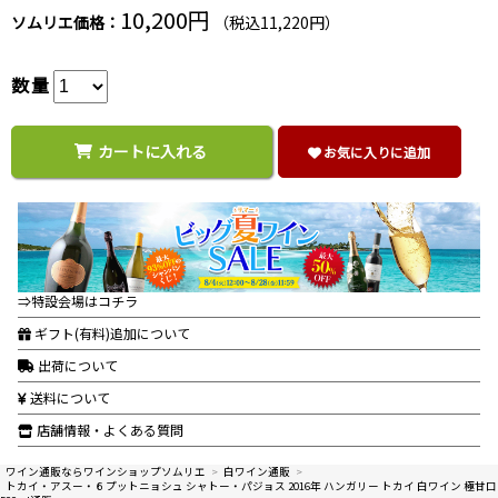
10,200円
ソムリエ価格：
（税込11,220円）
数量
カートに入れる
お気に入りに追加
⇒特設会場はコチラ
ギフト(有料)追加について
出荷について
送料について
店舗情報・よくある質問
ワイン通販ならワインショップソムリエ
>
白ワイン通販
>
トカイ・アスー・６プットニョシュ シャトー・パジョス 2016年 ハンガリー トカイ 白ワイン 極甘口