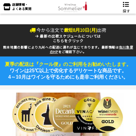
店舗情報・
よくある質問
探す
今から注文で
最短
8
月
10
日(
月
)
出荷
最新の出荷スケジュールについては
こちらをクリック
熊本地震の影響により九州への配送に遅れが生じております。最新情報は
佐川急便
のHP
をご確認下さい。
夏季の配送は『クール便』のご利用をお勧めいたします。
ワインは25℃以上で劣化するデリケートな商品です。
4～10月はワインを守るためにも是非ご利用ください。