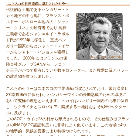
伝説的な土地であるハンガリー・ト
カイ地方の中心地に、フランス・ボ
ルドー・ポムロール地方の「シャト
ー・クリネ」の所有者であり 純粋
主義者であるジャン＝ルイ・ラボル
ド氏が1992年に移住し、直接ハン
ガリー国家からとシャトー・メイヤ
ーからシャトー・パジョスを獲得し
ました。 2000年にはフランスの保
険会社グループGANから、レコッ
チ王子がかつて所有していた数キロメーター、また数階に及ぶセラー
の建造物を買収しました。
これらのセラーはユネスコの世界遺産に認定されており、常時温度1
2℃湿度95%に保たれ、ハンガリーワインの長期熟成のための環境に
おいて究極の理想といえます。トカイはハンガリー国内の北東に位置
し、ウクライナとスロバキアに隣接する土地はおよそ5,860ヘクター
ルに及びます。
このAOCトカイは28の村から形成されるもので、その仕組みはフラン
スのINAO(AOC認証制度）に非常によく似ています。この地域は4つ
の地勢的・気候的要素により特徴づけられます。