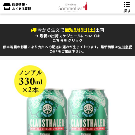
店舗情報・
よくある質問
探す
今から注文で
最短
8
月
8
日(
土
)
出荷
最新の出荷スケジュールについては
こちらをクリック
熊本地震の影響により九州への配送に遅れが生じております。最新情報は
佐川急便
のHP
をご確認下さい。