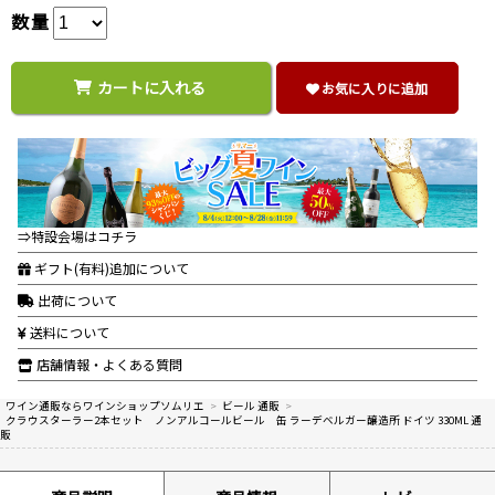
数量
カートに入れる
お気に入りに追加
⇒特設会場はコチラ
ギフト(有料)追加について
出荷について
送料について
店舗情報・よくある質問
ワイン通販ならワインショップソムリエ
>
ビール 通販
>
クラウスターラー2本セット ノンアルコールビール 缶 ラーデベルガー醸造所 ドイツ 330ML 通
販