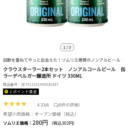
1
/
3
試飲を重ねてやっと出会えた！ソムリエ絶賛のノンアルビール
クラウスターラー2本セット ノンアルコールビール 缶
ラーデベルガー醸造所 ドイツ 330ML
商品番号：SET012101990041887
2 ポイント
進呈
★
★
★
★
☆
4.33点
(
6件の評価
）
希望小売価格：オープン価格（税込）
280円
ソムリエ価格：
（税込302円）