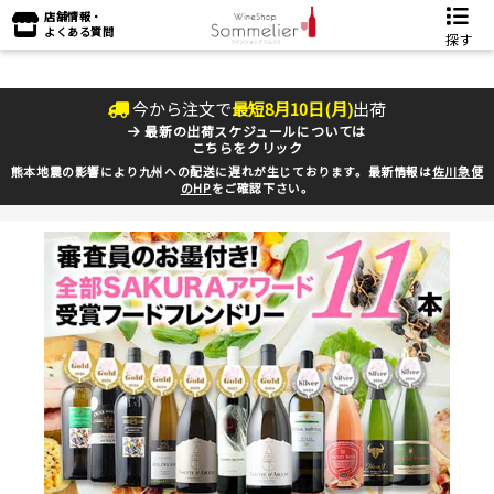
店舗情報・
よくある質問
探す
今から注文で
最短
8
月
10
日(
月
)
出荷
最新の出荷スケジュールについては
こちらをクリック
熊本地震の影響により九州への配送に遅れが生じております。最新情報は
佐川急便
のHP
をご確認下さい。