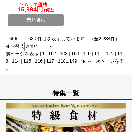
ソムリエ価格：
15,994円
(税込)
売り切れ
1,666 ～ 1,680 件目を表示しています。（全2,234件）
並べ替え
前ページを表示
|
1
...
107
|
108
|
109
|
110
|
111
| 112 |
11
3
|
114
|
115
|
116
|
117
|
118
...
149
|
次ページを表
示
特集一覧