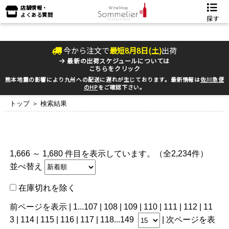
店舗情報・
よくある質問
探す
今から注文で
最短
8
月
8
日(
土
)
出荷
最新の出荷スケジュールについては
こちらをクリック
熊本地震の影響により九州への配送に遅れが生じております。最新情報は
佐川急便
のHP
をご確認下さい。
トップ
＞ 検索結果
1,666 ～ 1,680 件目を表示しています。（全2,234件）
並べ替え
在庫切れを除く
前ページを表示
|
1
...
107
|
108
|
109
|
110
|
111
| 112 |
11
3
|
114
|
115
|
116
|
117
|
118
...
149
|
次ページを表