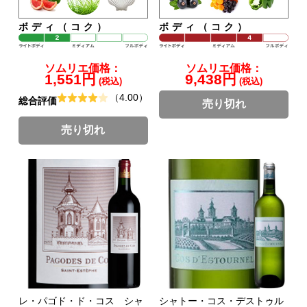
ボディ（コク）
ボディ（コク）
ソムリエ価格：
ソムリエ価格：
1,551円
9,438円
(税込)
(税込)
（4.00）
総合評価
売り切れ
売り切れ
レ・パゴド・ド・コス シャ
シャトー・コス・デストゥル