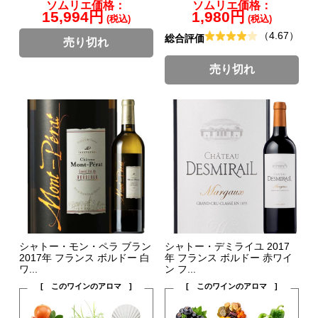
ソムリエ価格：
ソムリエ価格：
15,994円
1,980円
(税込)
(税込)
（4.67）
総合評価
売り切れ
売り切れ
シャトー・モン・ペラ ブラン
シャトー・デミライユ 2017
2017年 フランス ボルドー 白
年 フランス ボルドー 赤ワイ
ワ...
ン フ...
[ このワインのアロマ ]
[ このワインのアロマ ]