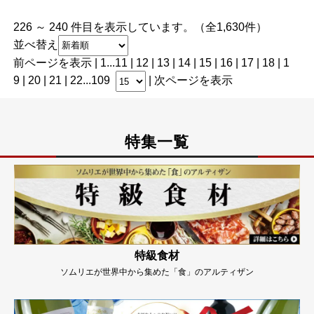
226 ～ 240 件目を表示しています。（全1,630件）
並べ替え
前ページを表示
|
1
...
11
|
12
|
13
|
14
|
15
| 16 |
17
|
18
|
1
9
|
20
|
21
|
22
...
109
|
次ページを表示
特集一覧
特級食材
ソムリエが世界中から集めた「食」のアルティザン