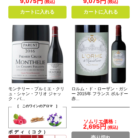
9,075円
9,075円
(税込)
(税込)
カートに入れる
カートに入れる
モンテリー・プルミエ・クリ
ロルム・ド・ローザン・ガシ
ュ・シャン・フリオ ジャッ
ー 2015年 フランス ボルドー
ク・パ...
赤...
[ このワインのアロマ ]
ソムリエ価格：
2,695円
(税込)
ボディ（コク）
売り切れ