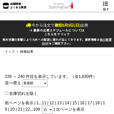
店舗情報・
よくある質問
探す
今から注文で
最短
8
月
9
日(
日
)
出荷
最新の出荷スケジュールについては
こちらをクリック
熊本地震の影響により九州への配送に遅れが生じております。最新情報は
佐川急便
のHP
をご確認下さい。
トップ
＞ 検索結果
226 ～ 240 件目を表示しています。（全1,630件）
並べ替え
在庫切れを除く
前ページを表示
|
1
...
11
|
12
|
13
|
14
|
15
| 16 |
17
|
18
|
1
9
|
20
|
21
|
22
...
109
|
次ページを表示