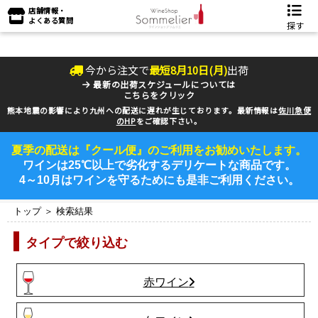
店舗情報・
よくある質問
探す
今から注文で
最短
8
月
10
日(
月
)
出荷
最新の出荷スケジュールについては
こちらをクリック
熊本地震の影響により九州への配送に遅れが生じております。最新情報は
佐川急便
のHP
をご確認下さい。
夏季の配送は『クール便』のご利用をお勧めいたします。
ワインは25℃以上で劣化するデリケートな商品です。
4～10月はワインを守るためにも是非ご利用ください。
トップ
＞ 検索結果
タイプで絞り込む
赤ワイン