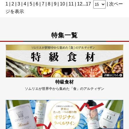
1 |
2
|
3
|
4
|
5
|
6
|
7
|
8
|
9
|
10
|
11
|
12
...
17
|
次ペー
ジを表示
特集一覧
特級食材
ソムリエが世界中から集めた「食」のアルティザン