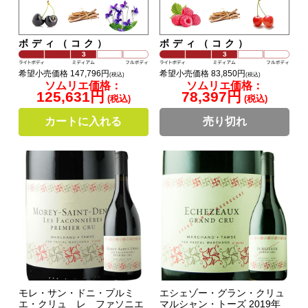
ボディ（コク）
ボディ（コク）
希望小売価格 147,796円
希望小売価格 83,850円
(税込)
(税込)
ソムリエ価格：
ソムリエ価格：
125,631円
78,397円
(税込)
(税込)
カートに入れる
売り切れ
モレ・サン・ドニ・プルミ
エシェゾー・グラン・クリュ
エ・クリュ レ ファソニエ
マルシャン・トーズ 2019年