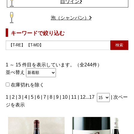
白ワイン
泡（シャンパン）
キーワードで絞り込む
1 ～ 15 件目を表示しています。（全244件）
並べ替え
在庫切れを除く
1 |
2
|
3
|
4
|
5
|
6
|
7
|
8
|
9
|
10
|
11
|
12
...
17
|
次ペー
ジを表示