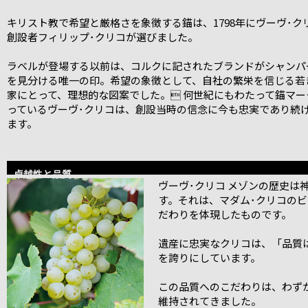
キリスト教で希望と厳格さを象徴する錨は、1798年にヴーヴ･ク
創設者フィリップ･クリコが選びました。
ラベルが登場する以前は、コルクに記されたブランドがシャンパ
を見分ける唯一の印。希望の象徴として、自社の繁栄を信じる若
家にとって、理想的な図案でした。 何世紀にもわたって錨マー
っているヴーヴ･クリコは、創設当時の信念に今も忠実であり続
ます。
卓越性と品質
ヴーヴ･クリコ メゾンの歴史は
す。それは、マダム･クリコの
だわりを体現したものです。
遺産に忠実なクリコは、「品質
を誇りにしています。
この品質へのこだわりは、わず
維持されてきました。