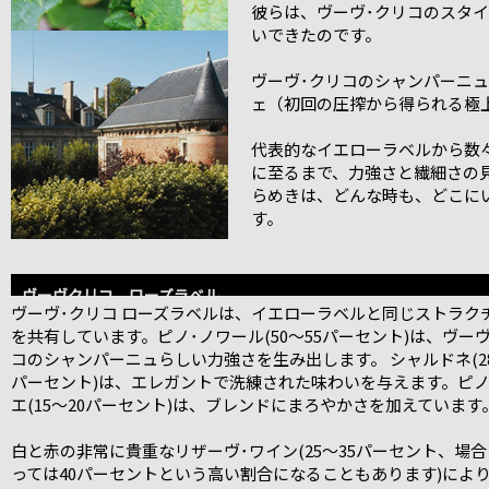
彼らは、ヴーヴ･クリコのスタ
いできたのです。
ヴーヴ･クリコのシャンパーニ
ェ（初回の圧搾から得られる極
代表的なイエローラベルから数
に至るまで、力強さと繊細さの
らめきは、どんな時も、どこに
す。
ヴーヴクリコ ローズラベル
ヴーヴ･クリコ ローズラベルは、イエローラベルと同じストラク
を共有しています。ピノ･ノワール(50～55パーセント)は、ヴー
コのシャンパーニュらしい力強さを生み出します。 シャルドネ(28
パーセント)は、エレガントで洗練された味わいを与えます。ピノ
エ(15～20パーセント)は、ブレンドにまろやかさを加えています
白と赤の非常に貴重なリザーヴ･ワイン(25～35パーセント、場
っては40パーセントという高い割合になることもあります)によ