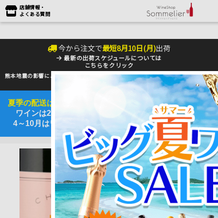
店舗情報・
よくある質問
今から注文で
最短
8
月
10
日(
月
)
出荷
最新の出荷スケジュールについては
こちらをクリック
熊本地震の影響により九州への配送に遅れが生じております。最新情報は
佐川急便
のHP
をご確認下さい。
夏季の配送は『クール便』のご利用をお勧めいたします。
ワインは25℃以上で劣化するデリケートな商品です。
4～10月はワインを守るためにも是非ご利用ください。