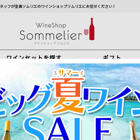
タッフが全員ソムリエのワインショップソムリエにお任せください！
ワインセットを探す
ギフト
今から注文で
最短
8
月
8
日(
土
)
出荷
最新の出荷スケジュールについては
こちらをクリ
州への配送に遅れが生じております。最新情報は
佐川急
美しさと、耐久性の両方を兼ね備えた5ツ星グラス
グラス1脚につきワイン11本同梱可能！