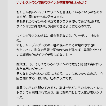
いいレストランで飲むワインが何故美味しいのか？
もちろん良いソムリエがワインを管理しているというのもあり
ますが、理由の一つはグラスです。
それぞれのワインを引き立てるグラスを使ってあげるだけで、
ワインは実力を思い切り発揮できるようになるのです。
ワイングラスといえば、最も有名なのは「リーデル」社のも
の。
でも、リーデルグラスの一番の悩みどころは壊れやすさ!!
かといって、耐久力重視で厚めのものを選べば、雰囲気やワイ
ンの繊細な味がイマイチ楽しめないし…
耐久性、形、そしてもちろんワインの特徴を引き出す為に作ら
れた専用のグラス…
そんなものがないかと探し求めて、ついに見つかったのが、 今
回ご紹介する「RONA」社のグラスです。
業界でいろいろ聞いてみると、実は一流どころのホテル・ レス
トランでも採用されており、主に業務用として人気が高いシリ
ーズ。