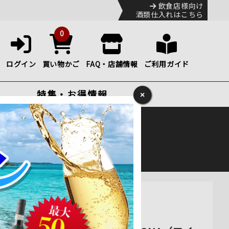
飲食店様向け
酒類仕入れはこちら
0
ログイン
買い物かご
FAQ・店舗情報
ご利用ガイド
特集・お得情報
×
ック
便のHP
をご確認下さい。