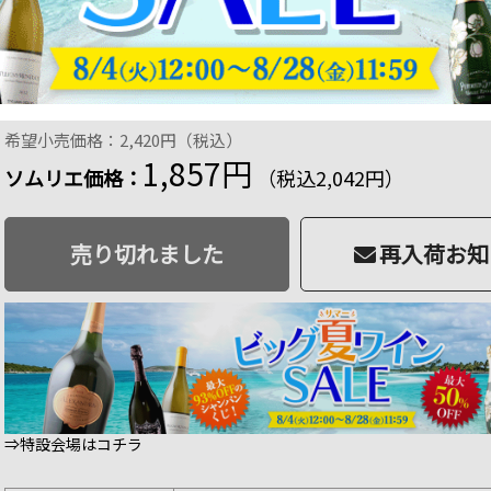
シャンパーニュ フルート ソムリエ グラン・クリュ Somm
ングラス）
商品番号：2109020000477
品切
18 ポイント
進呈
16
%OFF
希望小売価格：2,420円（税込）
1,857円
ソムリエ価格：
（税込2,042円）
売り切れました
再入荷お知
⇒特設会場はコチラ