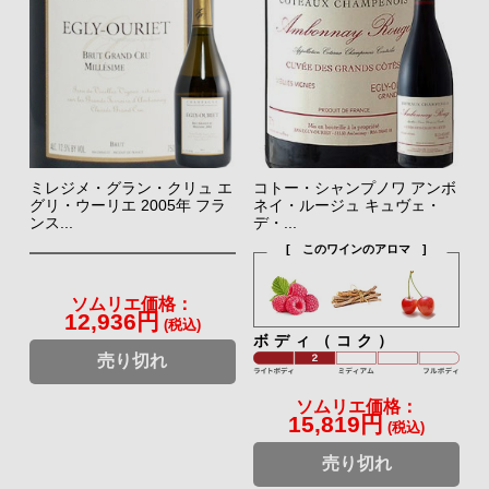
ミレジメ・グラン・クリュ エ
コトー・シャンプノワ アンボ
グリ・ウーリエ 2005年 フラ
ネイ・ルージュ キュヴェ・
ンス...
デ・...
[ このワインのアロマ ]
ソムリエ価格：
12,936円
(税込)
ボディ（コク）
売り切れ
ソムリエ価格：
15,819円
(税込)
売り切れ