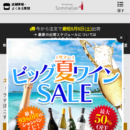
店舗情報・
よくある質問
探す
今から注文で
最短
8
月
8
日(
土
)
出荷
最新の出荷スケジュールについては
×
こちらをクリック
熊本地震の影響により九州への配送に遅れが生じております。最新情報は
佐川急便
のHP
をご確認下さい。
トップ
＞
産地で探す
＞
フランス
＞
シャンパーニュ
＞
エグリ・ウー
リエ Egly Ouriet
エグリ・ウーリエの特徴と通販での選び方
「エグリ・ウーリエ」は最高峰のピノ・ノワールが生まれるフ
ランス・アンボネイ村に位置するシャンパーニュメゾンです。
テロワール（ブドウ畑を取り巻く自然環境）の個性を最大限に
活かした味わいは、世界中の多くの愛好家を魅了しています。
こちらでは、そんなエグリ・ウーリエの特徴をご紹介いたしま
す。
エグリ・ウーリエの特徴