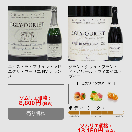
エクストラ・ブリュット V.P.
グラン・クリュ・ブラン・
エグリ・ウーリエ NV フラン
ド・ノワール・ヴィエイユ・
ス ...
ヴィー...
[ このワインのアロマ ]
ソムリエ価格：
8,800円
(税込)
ボディ（コク）
売り切れ
ソムリエ価格：
18,150円
(税込)