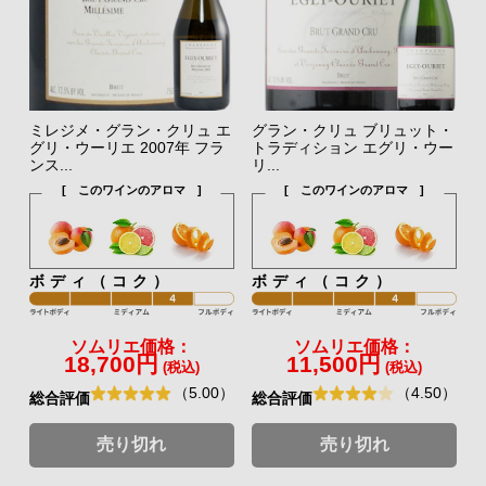
ミレジメ・グラン・クリュ エ
グラン・クリュ ブリュット・
グリ・ウーリエ 2007年 フラ
トラディション エグリ・ウー
ンス...
リ...
[ このワインのアロマ ]
[ このワインのアロマ ]
ボディ（コク）
ボディ（コク）
ソムリエ価格：
ソムリエ価格：
18,700円
11,500円
(税込)
(税込)
（5.00）
（4.50）
総合評価
総合評価
売り切れ
売り切れ