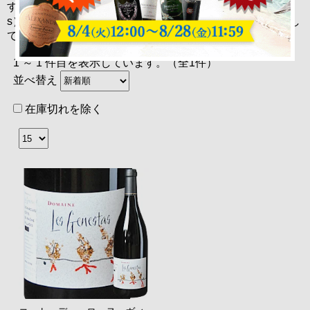
す。さらに、全生産者が『テラ・ヴィティス（Terra Viti
s）』と呼ばれる、農薬や除草剤を使用しない農法で栽培し
ています！
1 ～ 1 件目を表示しています。（全1件）
並べ替え
在庫切れを除く