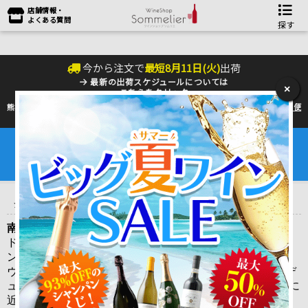
店舗情報・
よくある質問
探す
今から注文で
最短
8
月
11
日(
火
)
出荷
最新の出荷スケジュールについては
×
こちらをクリック
熊本地震の影響により九州への配送に遅れが生じております。最新情報は
佐川急便
のHP
をご確認下さい。
夏季の配送は『クール便』のご利用をお勧めいたします。
ワインは25℃以上で劣化するデリケートな商品です。
6～9月はワインを守るためにも是非ご利用ください。
トップ
＞
産地で探す
＞
フランス
＞
ローヌワイン
＞
ドメーヌ・レ・
ジュヌスタ Domaine les Genestas
南部地区：メリディオナル Meridional
ドメーヌ・レ・ジェヌスタは、カーヴ・デ・ヴィニュロ
ン・デステザルグのワンランク上のドメーヌ物です！カー
ヴ・デ・ヴィニュロン・デステザルグ”は、南仏コート・デ
ュ・ローヌに位置し、“リュット・レゾネ”と言われる自然に
近い農法を実施する志の高い生産者集団（協同組合）で