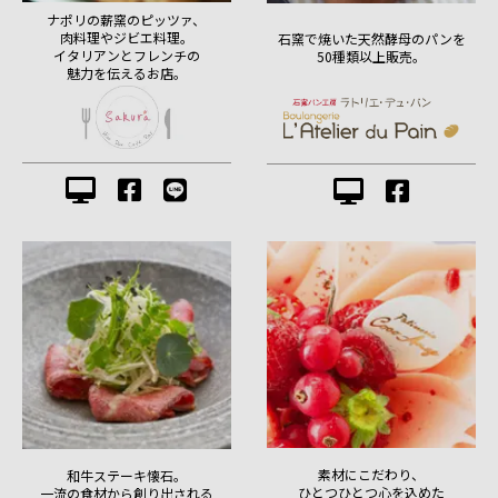
ナポリの薪窯のピッツァ、
肉料理やジビエ料理。
石窯で焼いた天然酵母のパンを
イタリアンとフレンチの
50種類以上販売。
魅力を伝えるお店。
素材にこだわり、
和牛ステーキ懐石。
ひとつひとつ心を込めた
一流の食材から創り出される