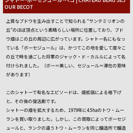
OUR BECOT
上質なブドウを生み出すことで知られる “サンテミリオンの
丘”のほぼ頂点という素晴らしい場所に位置しており、ブド
ウ畑はこの丘の周辺に広がっています。シャトー名にもなっ
ている「ボーセジュール」は、かつてこの地を愛して度々こ
の丘で時を過ごした将軍のジャック・ド・カルルによって名
付けられました。（ボー＝美しい、セジュール＝滞在の意味
があります）
このシャトーで有名なエピソードは、畑拡張による格下げ
と、その後の復活劇です。
シャトーの畑を拡大するため、1979年に4.5haのトワ・ムー
ランを買い取りました。しかし、この買取によってボーセジ
ュールと、ランクの違うトワ・ムーランを同じ醸造所で醸造