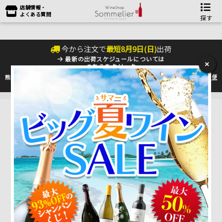
店舗情報・
よくある質問
探す
今から注文で
最短
8
月
9
日(
日
)
出荷
最新の出荷スケジュールについては
×
こちらをクリック
熊本地震の影響により九州への配送に遅れが生じております。最新情報は
佐川急便
のHP
をご確認下さい。