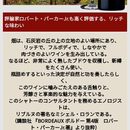
評論家ロバート・パーカーJr.も高く評価する、リッチ
な味わい
畑は、石灰岩の丘の上の立地のよい場所にあり、
リッチで、フルボディで、しなやかで
肉づきのよいワインを生み出している。
なるほど、非常によく熟したブドウを収穫し、新樽
をたくさん使い、
瓶詰めするといった決定が自然と功を奏したらし
く、
このワインに噛みごたえのある舌触りと、
芳醇さと享楽的な魅力を与えている。
このシャトーのコンサルタントを務めるエノロジス
トは、
リブルヌの著名なミシェル・ロランである。
（講談社 『BORDEAUX ボルドー 第4版 ロバー
ト・パーカーJr.著』より抜粋）