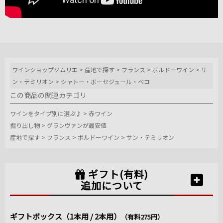
ワインショップソムリエ
>
産地で探す
>
フランス
>
ボルドーワイン
>
サ
ン・テミリオン
>
シャトー・ボーセジュール・ベコ
この商品の関連カテゴリ
ワインをタイプ別に選ぶ♪
>
赤ワイン
掘り出し物
>
グランヴァンが最安値
産地で探す
>
フランス
>
ボルドーワイン
>
サン・テミリオン
ギフト(有料)
追加について
ギフトボックス（1本用 / 2本用）
（有料275円）