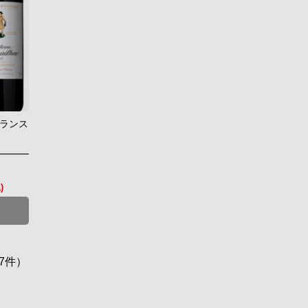
フランス
)
7件）