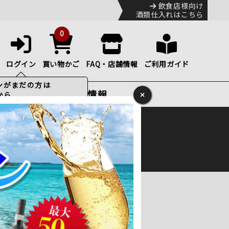
飲食店様向け
酒類仕入れはこちら
0
ログイン
買い物かご
FAQ・店舗情報
ご利用ガイド
特集・お得情報
×
ック
便のHP
をご確認下さい。