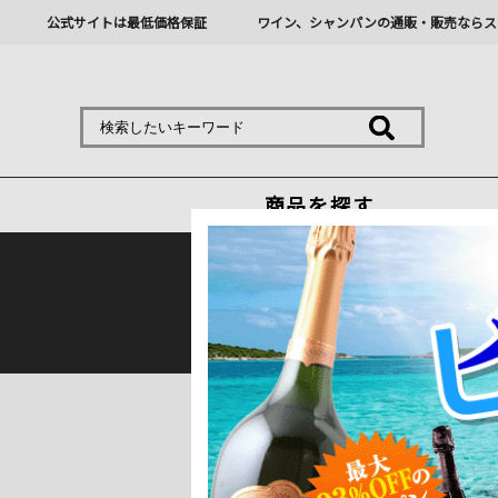
公式サイトは最低価格保証
ワイン、シャンパンの通販・販売ならス
商品を探す
熊本地震の影響により九
トップ
＞
産地で探す
＞
フランス
＞
ボル
1 ～ 7 件目を表示しています。（全
並べ替え
在庫切