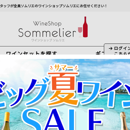
タッフが全員ソムリエのワインショップソムリエにお任せください！
ワインセットを探す
ギフト
今から注文で
最短
8
月
6
日(
木
)
出荷
最新の出荷スケジュールについては
こちらをクリ
州への配送に遅れが生じております。最新情報は
佐川急
ドーワイン
＞
ポイヤック
＞
シャトー・ダルマイヤック
7件）
れを除く