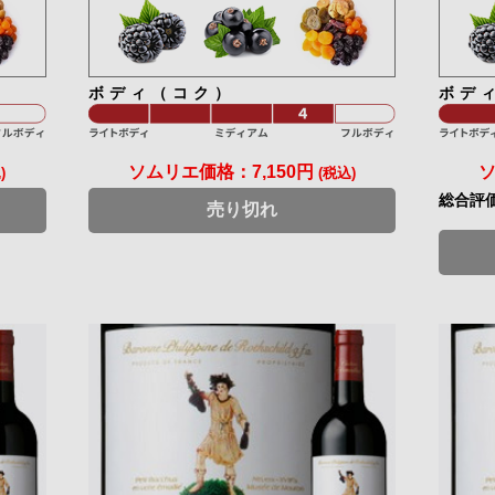
ボディ（コク）
ボデ
ソムリエ価格：
7,150円
)
(税込)
総合評
売り切れ