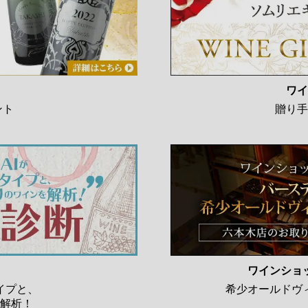
ワイ
ント
贈り手
ワインショ
イプと、
希少オールドヴ
解析！