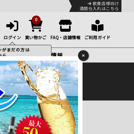
飲食店様向け
酒類仕入れはこちら
0
ログイン
買い物かご
FAQ・店舗情報
ご利用ガイド
特集・お得情報
×
ック
便のHP
をご確認下さい。