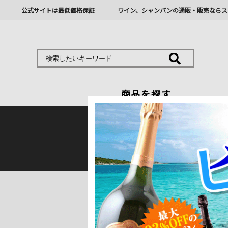
公式サイトは最低価格保証
ワイン、シャンパンの通販・販売ならス
商品を探す
熊本地震の影響により九
トップ
＞
産地で探す
＞
フランス
＞
ボル
該当がありませんでした。