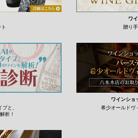
ワイ
ント
贈り手
ワインショ
イプと、
希少オールドヴ
解析！