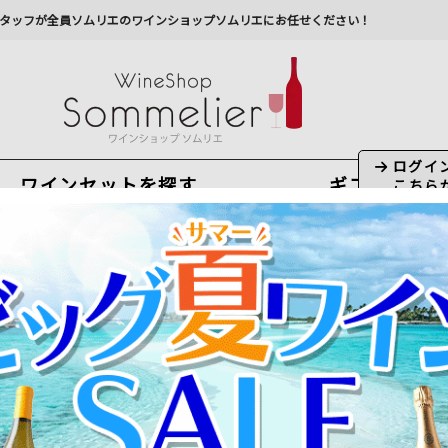
タッフが全員ソムリエのワインショップソムリエにお任せください！
ワインセットを探す
ギフト
今から注文で
最短
8
月
9
日(
日
)
出荷
最新の出荷スケジュールについては
こちらをクリ
州への配送に遅れが生じております。最新情報は
佐川急
ドーワイン
＞
ポイヤック
＞
シャトー・トゥール・ピブラン ポイヤック