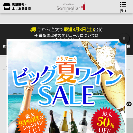
店舗情報・
よくある質問
探す
今から注文で
最短
8
月
8
日(
土
)
出荷
最新の出荷スケジュールについては
×
こちらをクリック
熊本地震の影響により九州への配送に遅れが生じております。最新情報は
佐川急便
のHP
をご確認下さい。
トップ
＞
産地で探す
＞
フランス
＞
ボルドーワイン
＞
サン・ジュリ
アン
＞
シャトー・レオヴィル・バルトン Chateau Leoville Barton
Chateau Langoa Barton
シャトー・ランゴア・バルトン