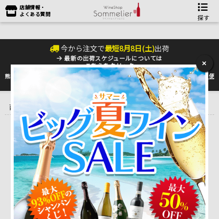
店舗情報・
よくある質問
探す
今から注文で
最短
8
月
8
日(
土
)
出荷
最新の出荷スケジュールについては
×
こちらをクリック
熊本地震の影響により九州への配送に遅れが生じております。最新情報は
佐川急便
のHP
をご確認下さい。
トップ
＞
産地で探す
＞
フランス
＞
シュドウエストワイン （南
西）
＞
ドメーヌ・ド・ミナベリー カーヴ・ド・イルレギー
該当がありませんでした。