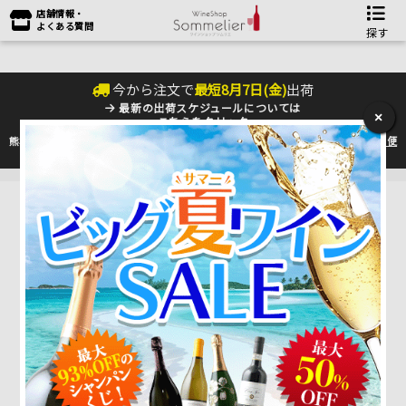
店舗情報・
よくある質問
探す
今から注文で
最短
8
月
7
日(
金
)
出荷
最新の出荷スケジュールについては
×
こちらをクリック
熊本地震の影響により九州への配送に遅れが生じております。最新情報は
佐川急便
のHP
をご確認下さい。