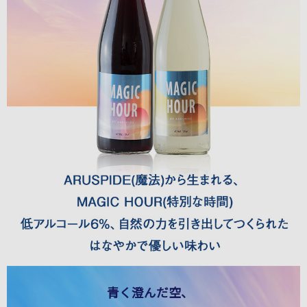
青く澄んだ空、