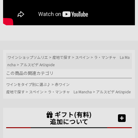
ワインショップソムリエ
>
産地で探す
>
スペイン
>
ラ・マンチャ La Ma
ncha
>
アルスピデ ArUspide
この商品の関連カテゴリ
ワインをタイプ別に選ぶ♪
>
赤ワイン
産地で探す
>
スペイン
>
ラ・マンチャ La Mancha
>
アルスピデ ArUspide
ギフト(有料)
追加について