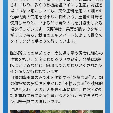
されており、多くの有機認証ワインも生産。認証を
得ていない畑においても、天然肥料を用いて畑での
化学物質の使用を最小限に抑えたり、土着の酵母を
使用したりと、できるだけ自然の力を引き出した栽
培を行っています。収穫時は、果実が熟すのをギリ
ギリまで待ち、栽培のエキスパートによって最高の
タイミングで手摘みを行っています。
醸造所までの輸送では一度に運ぶ量や温度に細心の
注意を払い、２度にわたるブドウ選定、発酵は2段
階に分けるなどと、細部までこだわり尽くされたワ
イン造りが行われています。
自然の降雨量のみで水を供給する“乾燥農法”や、畑
の動植物の多様性を生かした“不耕起農法”を積極的
に取り入れ、人の介入を最小限に抑え、自然との対
話を重ねて育てた個性豊かなぶどうからできるワイ
ンは唯一無二の味わいです。