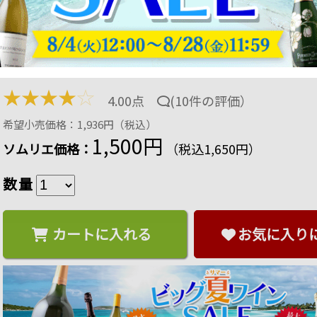
チスパス・ブリュット ロング・ワインズ NV ス
ン・白 辛口 750ml
商品番号：2101140001624
15 ポイント
進呈
15
%OFF
★
★
★
★
☆
4.00点
(
10件の評価
）
希望小売価格：1,936円（税込）
1,500円
ソムリエ価格：
（税込1,650円）
数量
カートに入れる
お気に入り