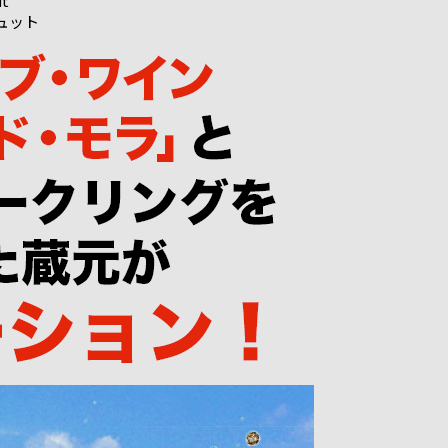
ut
ュット