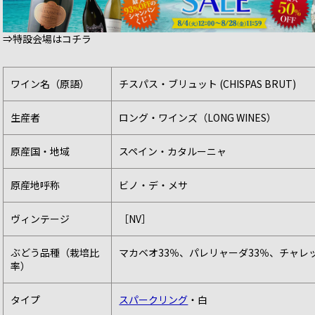
⇒特設会場はコチラ
ワイン名（原語）
チスパス・ブリュット (CHISPAS BRUT)
生産者
ロング・ワインズ（LONG WINES）
原産国・地域
スペイン・カタルーニャ
原産地呼称
ビノ・デ・メサ
ヴィンテージ
［NV］
ぶどう品種（栽培比
マカベオ33％、パレリャーダ33％、チャレッ
率）
タイプ
スパークリング
・白