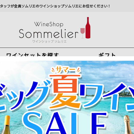
タッフが全員ソムリエのワインショップソムリエにお任せください！
ワインセットを探す
ギフト
今から注文で
最短
8
月
8
日(
土
)
出荷
最新の出荷スケジュールについては
こちらをクリ
州への配送に遅れが生じております。最新情報は
佐川急
リングワイン通販
>
チスパス・ブリュット ロング・ワインズ NV スペイ
マスターオブワインと100年の名門蔵とのコラボ泡！