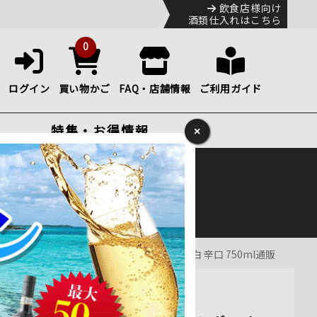
飲食店様向け
酒類仕入れはこちら
0
ログイン
買い物かご
FAQ・店舗情報
ご利用ガイド
特集・お得情報
×
ック
便のHP
をご確認下さい。
ン・カタルーニャ スパークリングワイン・白 辛口 750ml通販