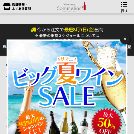
店舗情報・
よくある質問
探す
今から注文で
最短
8
月
7
日(
金
)
出荷
最新の出荷スケジュールについては
×
こちらをクリック
熊本地震の影響により九州への配送に遅れが生じております。最新情報は
佐川急便
のHP
をご確認下さい。
トップ
＞
ワインをタイプ別に選ぶ♪
＞
ロゼワイン
＞
ロゼ スティル
ワイン
ロゼ スパークリングワイ
ロゼ スティルワイン
ン&シャンパン
1 ～ 5 件目を表示しています。（全5件）
並べ替え