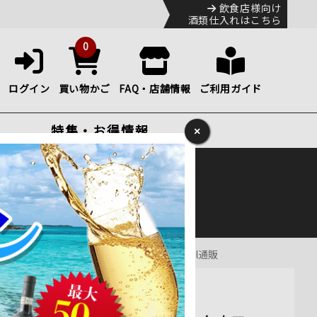
飲食店様向け
酒類仕入れはこちら
0
ログイン
買い物かご
FAQ・店舗情報
ご利用ガイド
特集・お得情報
×
ック
便のHP
をご確認下さい。
ェネト スパークリングワイン・白 辛口 750ml通販