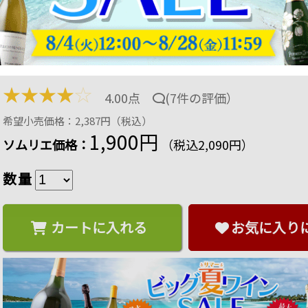
プロ・シック・スプマンテ ＩＥＩ NV イタリア ヴ
ml
商品番号：2101120001200
19 ポイント
進呈
12
%OFF
★
★
★
★
☆
4.00点
(
7件の評価
）
希望小売価格：2,387円（税込）
1,900円
ソムリエ価格：
（税込2,090円）
数量
カートに入れる
お気に入り