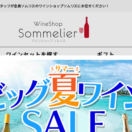
タッフが全員ソムリエのワインショップソムリエにお任せください！
ワインセットを探す
ギフト
今から注文で
最短
8
月
7
日(
金
)
出荷
最新の出荷スケジュールについては
こちらをクリ
州への配送に遅れが生じております。最新情報は
佐川急
リングワイン通販
>
プロ・シック・スプマンテ ＩＥＩ NV イタリア ヴ
金賞生産者のイタリア定番スプマンテ！