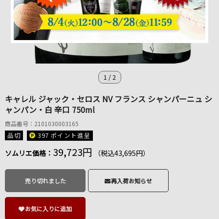
1
/
2
キャレル ジャック・セロス NV フランス シャンパーニュ シ
ャンパン・白 辛口 750ml
商品番号：2101030003165
品切
397 ポイント
進呈
39,723円
ソムリエ価格：
（税込43,695円）
売り切れました
再入荷お知らせ
お気に入りに追加