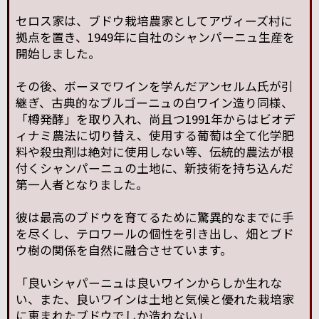
セロス家は、ブドウ栽培農家としてアヴィーズ村に
拠点を置き、1949年に自社のシャンパーニュ生産を
開始しました。
その後、ボーヌでワインを学んだアンセルム氏が引
継ぎ、古典的なブルゴーニュの白ワイン造り同様、
「樽発酵」を取り入れ、尚且つ1991年からはビオデ
ィナミ農法に切り替え、使用する葡萄は全て化学肥
料や殺虫剤は絶対に使用しない等、伝統的農法が根
付くシャンパーニュの土地に、新技術を持ち込んだ
第一人者となりました。
彼は最高のブドウを育てるために驚異的なまでに手
を尽くし、テロワールの個性を引き出し、畑とブド
ウ樹の関係を自然に融合させています。
「良いシャパーニュは良いワインからしか生れな
い、また、良いワインは土地と気候と優れた栽培家
に恵まれたブドウでしか造れない」