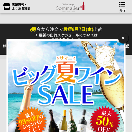
店舗情報・
よくある質問
探す
今から注文で
最短
8
月
7
日(
金
)
出荷
最新の出荷スケジュールについては
×
こちらをクリック
熊本地震の影響により九州への配送に遅れが生じております。最新情報は
佐川急便
のHP
をご確認下さい。