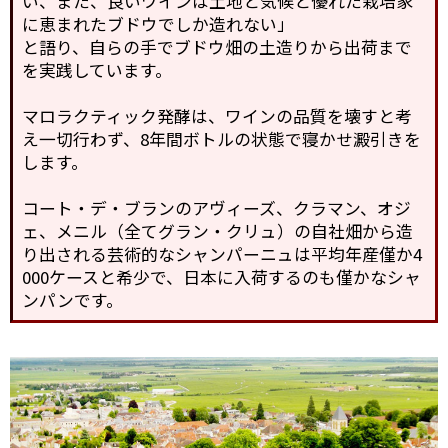
い、また、良いワインは土地と気候と優れた栽培家
に恵まれたブドウでしか造れない」
と語り、自らの手でブドウ畑の土造りから出荷まで
を実践しています。
マロラクティック発酵は、ワインの品質を壊すと考
え一切行わず、8年間ボトルの状態で寝かせ澱引きを
します。
コート・デ・ブランのアヴィーズ、クラマン、オジ
ェ、メニル（全てグラン・クリュ）の自社畑から造
り出される芸術的なシャンパーニュは平均年産僅か4
000ケースと希少で、日本に入荷するのも僅かなシャ
ンパンです。