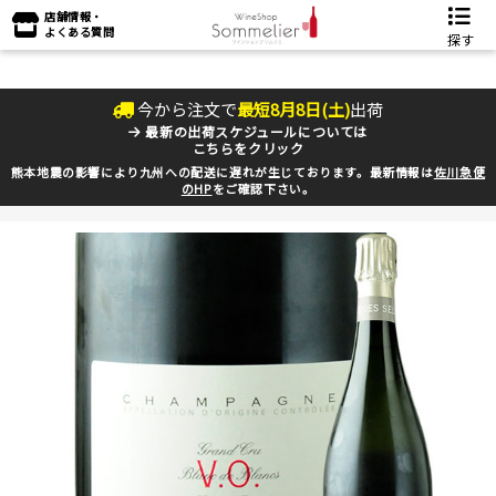
店舗情報・
よくある質問
探す
今から注文で
最短
8
月
8
日(
土
)
出荷
最新の出荷スケジュールについては
こちらをクリック
熊本地震の影響により九州への配送に遅れが生じております。最新情報は
佐川急便
のHP
をご確認下さい。