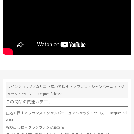
ワインショップソムリエ
>
産地で探す
>
フランス
>
シャンパーニュ
>
ジ
ャック・セロス Jacques Selosse
この商品の関連カテゴリ
産地で探す
>
フランス
>
シャンパーニュ
>
ジャック・セロス Jacques Sel
osse
掘り出し物
>
グランヴァンが最安値