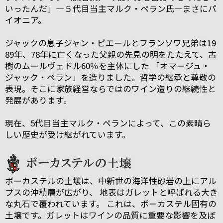
いったんだ」―５代目当主マルク・ペラン氏―まさにパ
イオニア。
ジャックの息子ジャン・ピエールとフランソワ兄弟は19
89年、78年に亡くなった父親の先見の明をたたえて、古
樹のムールヴェドル60％を主体にした 「オマージュ・
ジャック・ペラン」を造りました。哲学の継承と尊敬の
表現。そこに家族経営ならではのワイン造りの継続性と
発展があります。
現在、5代目当主マルク・ペランによって、この素晴ら
しい歴史が受け継がれています。
ボーカステルの土壌は、中新世の海洋性砂岩の上にアル
プスの沖積層が広がり、 地表はガレットと呼ばれる大き
な丸石で覆われています。 これは、ボーカステル固有の
土壌です。ガレットはワインの品質に重要な影響を及ぼ