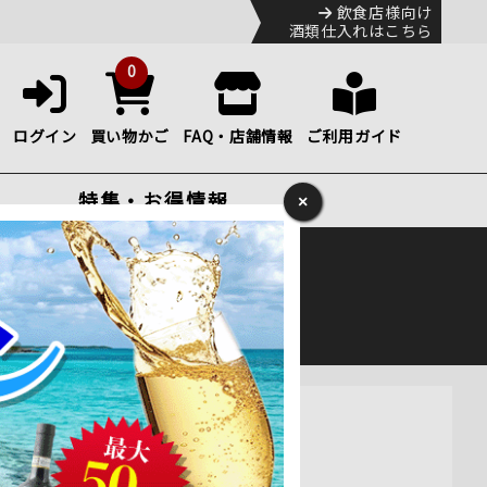
飲食店様向け
酒類仕入れはこちら
0
ログイン
買い物かご
FAQ・店舗情報
ご利用ガイド
特集・お得情報
×
ック
便のHP
をご確認下さい。
赤ワイン1個 3000mlx3個