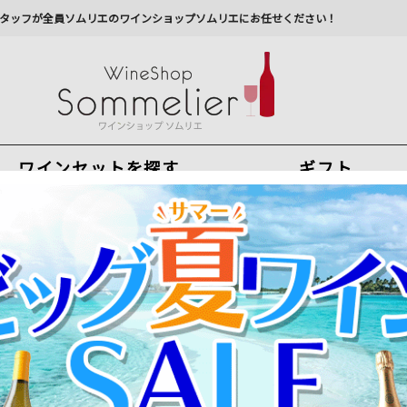
タッフが全員ソムリエのワインショップソムリエにお任せください！
ワインセットを探す
ギフト
今から注文で
最短
8
月
7
日(
金
)
出荷
最新の出荷スケジュールについては
こちらをクリ
州への配送に遅れが生じております。最新情報は
佐川急
大容量3Lサイズ×3個セット
GABUWINE（ガブワイン）３個パック 白ワイン2個+