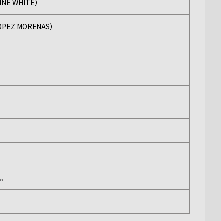
E WHITE）
EZ MORENAS）
い。