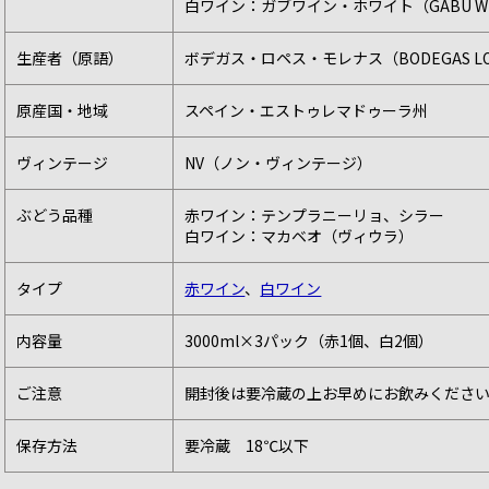
白ワイン：ガブワイン・ホワイト（GABU WIN
生産者（原語）
ボデガス・ロペス・モレナス（BODEGAS LOP
原産国・地域
スペイン・エストゥレマドゥーラ州
ヴィンテージ
NV（ノン・ヴィンテージ）
ぶどう品種
赤ワイン：テンプラニーリョ、シラー
白ワイン：マカベオ（ヴィウラ）
タイプ
赤ワイン
、
白ワイン
内容量
3000ml×3パック（赤1個、白2個）
ご注意
開封後は要冷蔵の上お早めにお飲みくださ
保存方法
要冷蔵 18℃以下