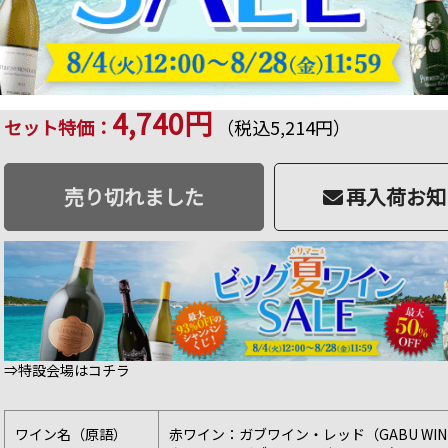
商品番号：SET092101990028024
販売日：2024年 05月 10日 18:00
品切
47 ポイント
進呈
★
★
★
★
☆
4.33点
(
3件の評価
）
4,740円
セット特価：
（税込5,214円）
売り切れました
再入荷お知
⇒特設会場はコチラ
ワイン名（原語）
赤ワイン：ガブワイン・レッド（GABU WINE