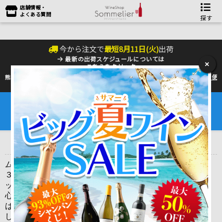
店舗情報・
よくある質問
探す
今から注文で
最短
8
月
11
日(
火
)
出荷
最新の出荷スケジュールについては
×
こちらをクリック
熊本地震の影響により九州への配送に遅れが生じております。最新情報は
佐川急便
のHP
をご確認下さい。
夏季の配送は『クール便』のご利用をお勧めいたします。
ワインは25℃以上で劣化するデリケートな商品です。
6～9月はワインを守るためにも是非ご利用ください。
トップ
＞
産地で探す
＞
フランス
＞
ボルドーワイン
＞
ポイヤック
＞
シャトー・ラ・フルール・ミロン CHATEAU LA FREUR MIRON
ムートン、ラフィット、ラトゥールと五大シャトーのうち
３つを抱える、ボルドーの中でも傑出した名醸地「ポイヤ
ック村」。このＡＯＣポイヤックのワインというだけでも
心躍るのがボルドー好きですが、なんと今回ご紹介するの
は、ポイヤックの中でもあのムートン、ラフィットに隣接
し、おまけに近年注目を集めるポンテ・カネにも接してい