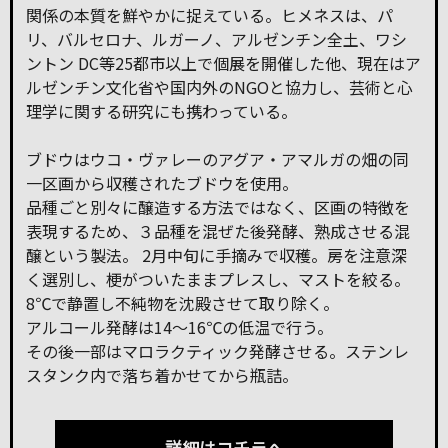
関係の本質を鮮やかに捉えている。ヒメネスは、パ
リ、バルセロナ、ルガーノ、アルゼンチン全土、ワシ
ントン DC等25都市以上で個展を開催した他、現在はア
ルゼンチン文化省や国内外のNGOと協力し、芸術と心
理学に関する研究にも携わっている。
ブドウはウコ・ヴァレーのアグア・アマルガの畑の同
一区画から収穫されたブドウを使用。
品種ごと別々に醸造する方法ではなく、区画の特徴を
表現するため、３品種を混ぜた後発酵、熟成させる混
醸という製法。 2月中旬に手摘みで収穫。房を注意深
く選別し、梗がついたままプレスし、マストを絞る。
8℃で静置し不純物を沈殿させて取り除く。
アルコール発酵は14～16℃の低温で行う。
その後一部はマロラクティック発酵させる。ステンレ
スタンク内で落ち着かせてから瓶詰。
詳細はコチラへ