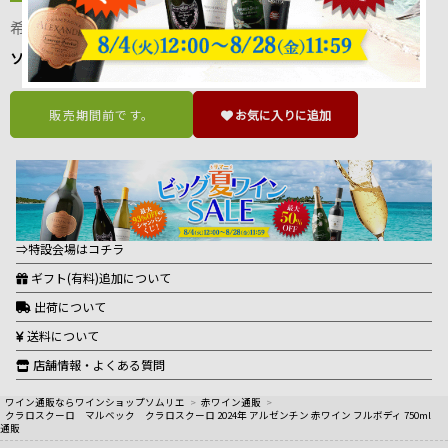
希望小売価格：3,685円（税込）
2,850円
ソムリエ価格：
（税込3,135円）
販売期間前です。
お気に入りに追加
⇒特設会場はコチラ
ギフト(有料)追加について
出荷について
送料について
店舗情報・よくある質問
ワイン通販ならワインショップソムリエ
>
赤ワイン通販
>
クラロスクーロ マルベック クラロスクーロ 2024年 アルゼンチン 赤ワイン フルボディ 750ml
通販