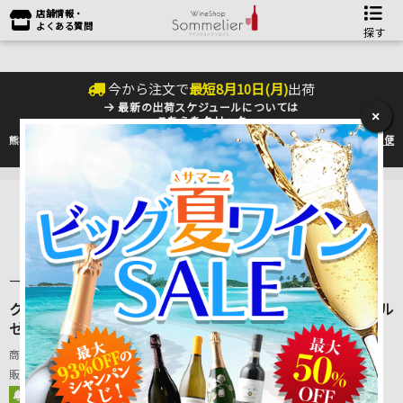
店舗情報・
よくある質問
探す
今から注文で
最短
8
月
10
日(
月
)
出荷
最新の出荷スケジュールについては
×
こちらをクリック
熊本地震の影響により九州への配送に遅れが生じております。最新情報は
佐川急便
のHP
をご確認下さい。
1
/
1
一流アーティストの作品が描かれた華やかなラベル
クラロスクーロ マルベック クラロスクーロ 2024年 アル
ゼンチン 赤ワイン フルボディ 750ml
商品番号：4571691918036
販売日：2026年 08月 14日 09:00
発売予定
28 ポイント
進呈
15
%OFF