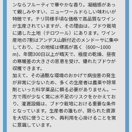
ンならフルーティで華やかな香り。凝縮感があっ
て親しみやすい、ニューワールドらしい味わいが
特徴です。チリ同様手頃な価格で高品質なワイン
が生産されていますが、その理由は、ブドウ栽培
に適した土地（テロワール）にあります。ワイン
産地の7割はアンデス山脈付近のメンドーサに集中
しており、この地域は標高が高く（600～1000
m)、年間300日以上が晴天で、極度の乾燥、昼夜
の寒暖差の大きさの恩恵を受け、優れたブドウが
収穫できます。
加えて、その過酷な環境のおかげで病虫害の発生
が非常に少ないため、多くの生産者は農薬や除草
剤といった科学薬品に頼る必要がありません。一
方で雨が少なく常に水不足のリスクをかかえてお
り、灌漑設備は、ブドウ栽培における重要な条件
となっています。生産者の誰もが、限られた資源
を大切に使うことや、再利用を心掛けることを常
に意識しています。