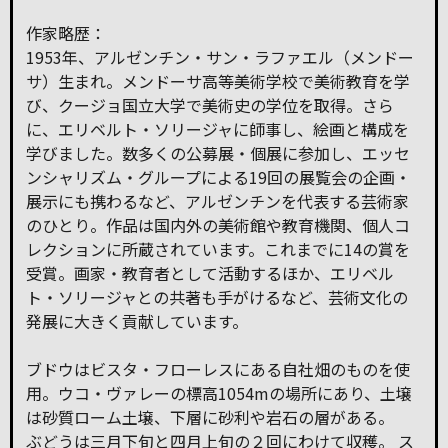
作家略歴：
1953年、アルゼンチン・サン・ラファエル（メンドー
サ）生まれ。メンドーサ高等美術学校で美術教育を学
び、クージョ国立大学で美術史の学位を取得。さら
に、エリベルト・ソリージャに師事し、絵画と構成を
学びました。数多くの公募展・個展に参加し、エッセ
ンシャリズム・グループによる19回の展覧会の企画・
展示にも携わるなど、アルゼンチンを代表する芸術家
のひとり。作品は国内外の美術館や教育機関、個人コ
レクションに所蔵されています。これまでに14の賞を
受賞。画家・教育者として活動するほか、エリベル
ト・ソリージャとの共著も手がけるなど、芸術文化の
発展に大きく貢献しています。
ブドウはビスタ・フローレスにある自社畑のものを使
用。ウコ・ヴァレーの標高1054mの場所にあり、土壌
は砂質ローム土壌、下層に砂利や岩石の層がある。
ぶどうは三月下旬と四月上旬の２回にわけて収穫。 ス