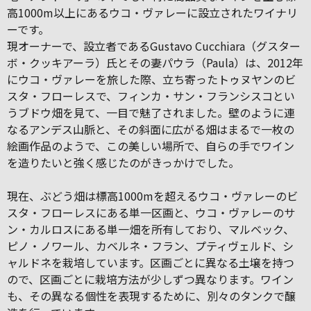
高1000m以上にあるウコ・ヴァレーに設立されたワイナリ
ーです。
現オーナーで、設立者であるGustavo Cucchiara（グスター
ボ・クッキアーラ）氏とその妻パウラ（Paula）は、2012年
にウコ・ヴァレーを旅した際、立ち寄ったトゥヌヤンのビ
スタ・フローレスで、フィンカ・サン・フランシスコとい
うブドウ畑を見て、一目で魅了されました。壁のように連
なるアンデス山脈と、その斜面に広がる畑はまるで一枚の
絵画作品のようで、この美しい場所で、自らの手でワイン
を造りたいと強く感じたのがきっかけでした。
現在、ぶどう畑は標高1000mを超えるウコ・ヴァレーのビ
スタ・フローレスにある単一区画と、ウコ・ヴァレーのサ
ン・カルロスにある単一畑を所有しており、マルベック、
ピノ・ノワール、カベルネ・フラン、プティヴェルド、シ
ャルドネを栽培しています。区画ごとに異なる土壌を持つ
ので、区画ごとに栽培方法が少しずつ異なります。ワイン
も、その異なる個性を表現するために、別々のタンクで醸