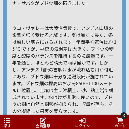
ナ・サパタがブドウ畑を拓きました。
ウコ・ヴァレーは大陸性気候で、アンデス山脈の
影響を強く受ける地域です。夏は暑くて長く、冬
は厳しい寒さにさらされます。年間平均気温は約 1
5 °C ですが、昼夜の気温差は大きく、ブドウの糖
度と酸度のバランスを維持するのに最適です。一
年を通し、ほとんど晴天で雨は僅かです。しか
し、アンデス山脈の雪解け水が流れ込む川が付近
にあり、ブドウ畑は十分な灌漑設備が施されてい
ます。ブドウ畑の標高はおよそ850～1100メート
ルに位置し、土壌は主に沖積土、砂、粘土岩で構
成されています。水はけが非常に良いので、ブド
ウの樹は自然と樹勢が抑えられ、収量が落ち、そ
の分凝縮した果実を実らせます。
0
現在では、ウコ・ヴァレーは世界最高のテロワー
探す
会員登録
ログイン
カート