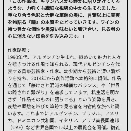
「この作品は、キャンバスから静かに語りかけてくる
ような、力強くも繊細な視線の中から生まれました。
重なり合う色彩と大胆な筆跡の奥に、言葉以上に真実
を物語る『瞳』の本質をたどっていきます。ワインの
持つ豊かな個性や奥深い味わいと響き合い、見る者の
心に消えない印象を刻み込みます。」
作家略歴：
1990年代、アルゼンチン生まれ。謎めいた魅力と人々
を惹きつける作風で知られる、現代アルゼンチンを代
表する具象芸術家・作家。幼少期から芸術と深い繋が
りを持ち、2014年から創作活動へ本格的に傾倒。作品
を通じて「静けさと混沌の繊細なバランス」や「世界
の隠された繋がり」を追求しています。私生活を明か
さず「作品そのものに語らせる」という姿勢を貫き、
哀愁や郷愁を帯びた筆跡で見る者を内省的な旅へと誘
います。これまでにアルゼンチン、ブラジル、アメリ
カ、ドミニカン共和国、イタリア、アラブ首長国連邦
（UAE）など世界各国で15以上の展覧会を開催。複雑