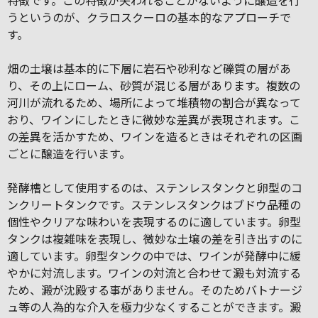
特徴です。この特徴が失われることがないように醸造を行
うというのが、クラロスクーロの基本的なアプローチで
す。
畑の土壌は基本的に下層に岩石や砂利など礫質の層があ
り、その上にローム、砂質が混じる層があります。複数の
河川が流れるため、場所によって堆積物の割合が異なって
おり、ワインにしたときに微妙な差異が表現されます。こ
の差異を活かすため、ワインを造るときはそれぞれの区画
ごとに醸造を行います。
発酵槽として使用するのは、ステンレスタンクと卵型のコ
ンクリートタンクです。ステンレスタンクはブドウ品種の
個性やクリアな味わいを表現するのに適しています。卵型
タンクは複雑味を表現し、微妙な土壌の差を引き出すのに
適しています。卵型タンクの中では、ワインが発酵中に緩
やかに対流します。ワインの対流と合わせて澱も対流する
ため、澱が沈殿する事がありません。そのためバトナージ
ュ等の人為的な介入を極力少なくすることができます。澱