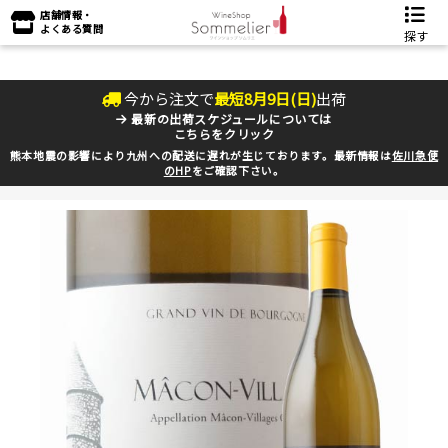
店舗情報・
よくある質問
探す
今から注文で
最短
8
月
9
日(
日
)
出荷
最新の出荷スケジュールについては
こちらをクリック
熊本地震の影響により九州への配送に遅れが生じております。最新情報は
佐川急便
のHP
をご確認下さい。