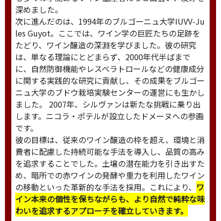
深めました。
次に進んだのは、1994年のブルゴーニュ大学IUVV-Ju
les Guyot。ここでは、ワイン学の巨匠たちの足跡を
たどり、ワイン醸造の深淵を学びました。彼の研究
は、単なる理論にとどまらず、2000年代半ばまで
に、自然防御機能やレスベラトロールなどの健康成分
に関する実践的な研究に貢献し、その成果をブルゴー
ニュ大学のブドウ栽培実験センターの運営にも生かし
ました。 2007年、シルヴァンは新たな挑戦に乗り出
します。ニコラ・ポテルが設立したドメーヌへの参画
です。
彼の目標は、従来のワイン醸造の枠を超え、環境と消
費者に配慮した持続可能な手法を導入し、品質の高み
を追求することでした。土壌の潜在能力を引き出すた
め、暗所での赤ワインの発酵や重力を利用したワイン
の移動といった革新的な手法を採用。これにより、
ワ
イン本来の個性を保ちながらも、より自然で純粋な味
わいを追求するアプローチを確立していきます。