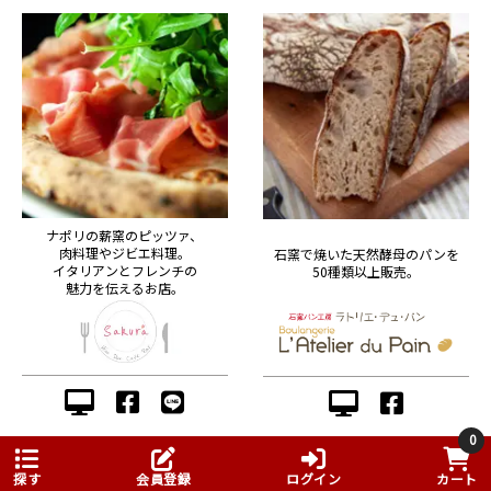
ナポリの薪窯のピッツァ、
肉料理やジビエ料理。
石窯で焼いた天然酵母のパンを
イタリアンとフレンチの
50種類以上販売。
魅力を伝えるお店。
0
探す
会員登録
ログイン
カート