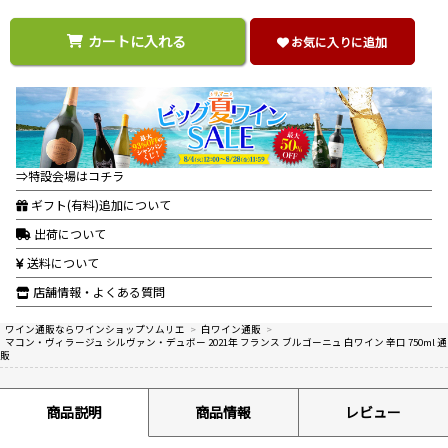
カートに入れる
お気に入りに追加
⇒特設会場はコチラ
ギフト(有料)追加について
出荷について
送料について
店舗情報・よくある質問
ワイン通販ならワインショップソムリエ
>
白ワイン通販
>
マコン・ヴィラージュ シルヴァン・デュボー 2021年 フランス ブルゴーニュ 白ワイン 辛口 750ml 通
販
商品説明
商品情報
レビュー